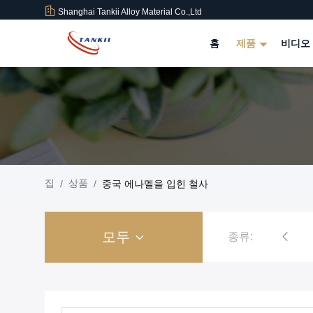
Shanghai Tankii Alloy Material Co.,Ltd
홈
제품
비디오
집
상품
/
/
중국 에나멜을 입힌 철사
모두
종류:
구리 니켈 합금 와이어