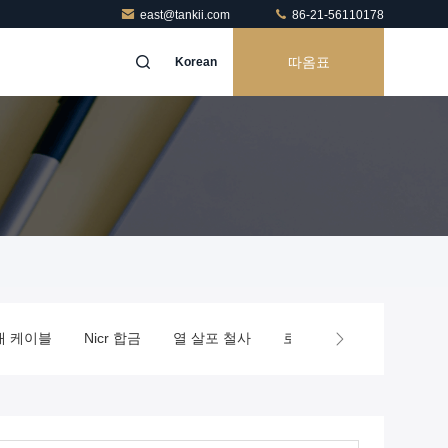
east@tankii.com
86-21-56110178
따옴표
Korean
대 케이블
Nicr 합금
열 살포 철사
로 발열체
정밀도 합