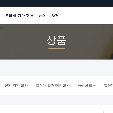
우리 에 관한 것
뉴스
사건
상품
전기 저항 철사
열전대 벌거벗은 철사
Fecral 합금
열전