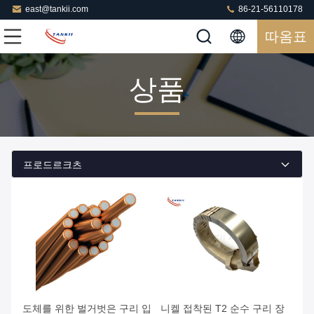
east@tankii.com
86-21-56110178
따옴표
상품
프로드르크츠
도체를 위한 벌거벗은 구리 입
니켈 접착된 T2 순수 구리 장