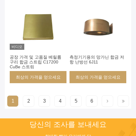
비디오
공장 가격 및 고품질 베릴륨
측정기기용의 망가닌 합금 저
구리 합금 스트립 C17200
항 난방선 6J11
CuBe 스트립
최상의 가격을 얻으세요
최상의 가격을 얻으세요
1
2
3
4
5
6
당신의 조사를 보내세요