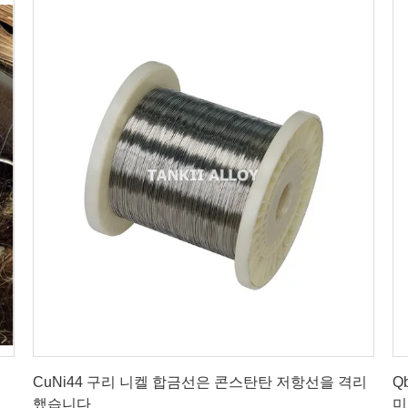
최상의 가격을 얻으세요
CuNi44 구리 니켈 합금선은 콘스탄탄 저항선을 격리
Q
했습니다
미