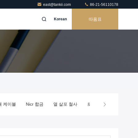
east@tankii.com
86-21-56110178
따옴표
Korean
대 케이블
Nicr 합금
열 살포 철사
로 발열체
정밀도 합