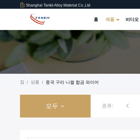
Shanghai Tankii Alloy Material Co.,Ltd
홈
제품
비디오
집
상품
/
/
중국 구리 니켈 합금 와이어
모두
종류:
구리 니켈 합금 와이어