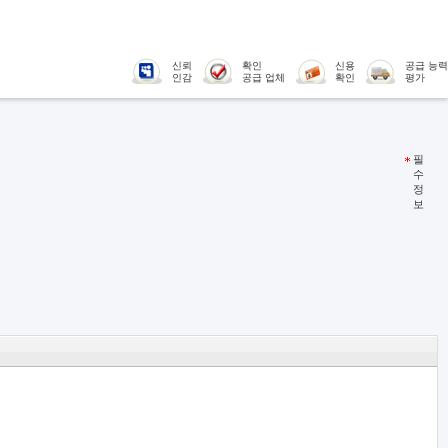
신뢰
확인
신용
공급 능력
인감
공급 업체
확인
평가
필
수
정
보