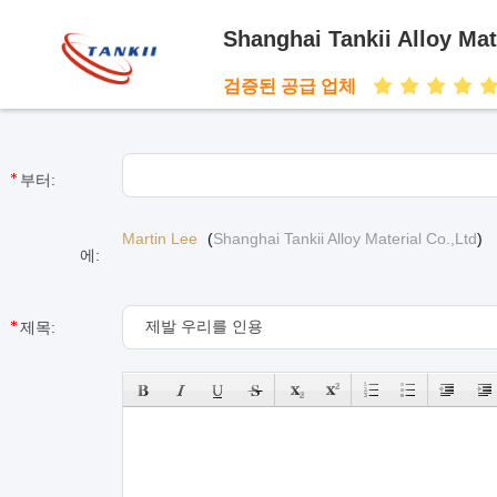
Shanghai Tankii Alloy Mat
검증된 공급 업체
부터:
Martin Lee
(
Shanghai Tankii Alloy Material Co.,Ltd
)
에:
제목: