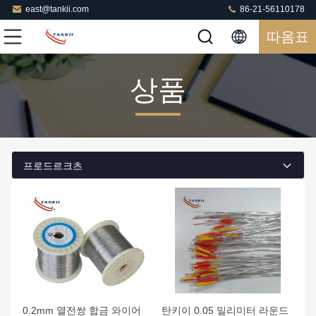
east@tankii.com
86-21-56110178
따옴표
상품
프로드르크츠
0.2mm 열전쌍 합금 와이어
탄키이 0.05 밀리미터 라운드