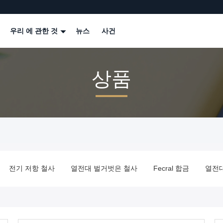
우리 에 관한 것
뉴스
사건
상품
전기 저항 철사
열전대 벌거벗은 철사
Fecral 합금
열전