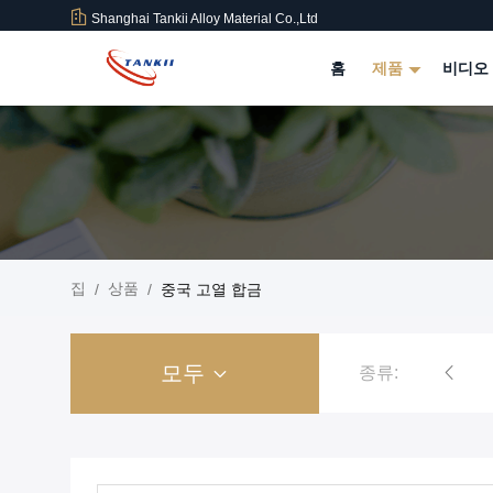
Shanghai Tankii Alloy Material Co.,Ltd
홈
제품
비디오
집
상품
/
/
중국 고열 합금
모두
종류:
구리 니켈 합금 와이어