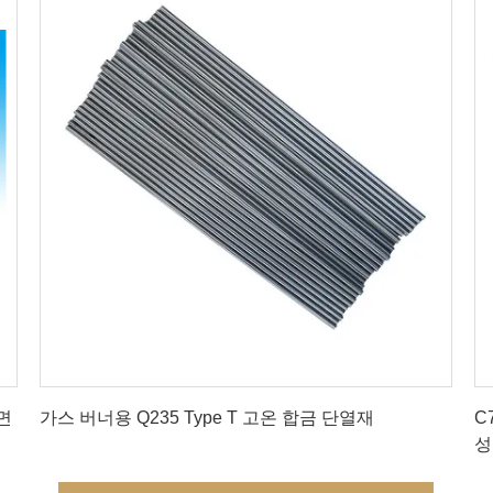
최상의 가격을 얻으세요
면
가스 버너용 Q235 Type T 고온 합금 단열재
C
성