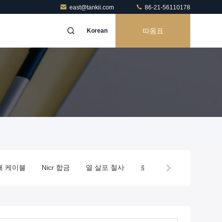
east@tankii.com
86-21-56110178
따옴표
Korean
대 케이블
Nicr 합금
열 살포 철사
로 발열체
정밀도 합