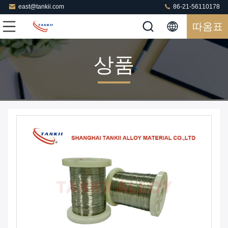
east@tankii.com
86-21-56110178
따옴표
상품