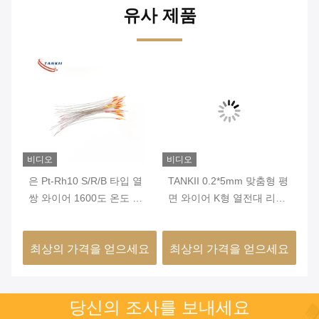
유사 제품
비디오
비디오
비
은 Pt-Rh10 S/R/B 타입 열
TANKII 0.2*5mm 맞춤형 평
T
벌거
쌍 와이어 1600도 온도 측
면 와이어 K형 열전대 리본
평
정용 무지 구형 와이어
와이어 (센서 액세서리용)
센
요
최상의 가격을 얻으세요
최상의 가격을 얻으세요
최
당신의 조사를 보내세요