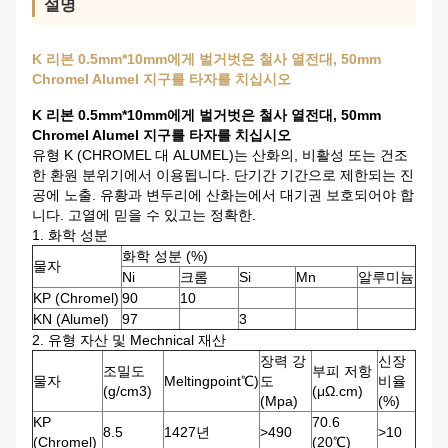
설명
K 리본 0.5mm*10mm에게 벌거벗은 철사 열전대, 50mm
Chromel Alumel 지구를 타자를 치십시오
K 리본 0.5mm*10mm에게 벌거벗은 철사 열전대, 50mm
Chromel Alumel 지구를 타자를 치십시오
유형 K (CHROMEL 대 ALUMEL)는 산화의, 비활성 또는 건조
한 환원 분위기에서 이용됩니다. 단기간 기간으로 제한되는 진
공에 노출. 유황과 변두리에 산화는에서 대기권 보호되어야 합
니다. 고열에 믿을 수 있고는 정확한.
1. 화학 성분
화학 성분 (%)
물자
Ni
크롬
Si
Mn
알루미늄
KP (Chromel)
90
10
KN (Alumel)
97
3
2. 유형 자산 및 Mechnical 재산
장력 강
신장
조밀도
부피 저항
물자
Meltingpoint℃)
도
비율
(g/cm3)
(μΩ.cm)
(Mpa)
(%)
KP
70.6
8.5
1427년
>490
>10
(Chromel)
(20℃)