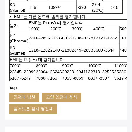
KN
29.4
8.6
1399년
>390
>15
(Alumel)
(20℃)
3. EMF는 다른 온도에 범위를 평가합니다
EMF는 Pt (μV) 대 평가합니다
물자
100℃
200℃
300℃
400℃
500℃
KP
2816~2896
5938~6018
9298~9378
12729~12821
16156
(Chromel)
KN
1218~1262
2140~2180
2849~2893
3600~3644
4403~
(Alumel)
EMF는 Pt (μV) 대 평가합니다
700℃
800℃
900℃
1000℃
1100℃
22845~22999
26064~26246
29223~29411
32313~32525
35336~3
6167~6247
7080~7160
7959~8059
8807~8907
9617~97
Tags:
열전대 납선
고열 열전대 철사
벌거벗은 철사 열전대