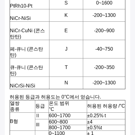
S
0~1600
PtRh10-Pt
K
-200~1300
NiCr-NiSi
NiCr-CuNi (콘스
E
-200~900
탄탄)
페-큐니 (콘스탄
J
-40~750
탄)
큐-큐니 (콘스탄
T
-200~350
탄)
N
-200~1300
NiCrSi-NiSi
허용된 등급과 허용도는 0°C에서 얻습니다.
열쌍
온도 범위
등급
허용된 허용량 /°C
종류
°C
Ⅱ
600~1700
±0.25% t
B형
600~800
±4
Ⅲ
800~1700
±0.5%t
0~1100
± 1