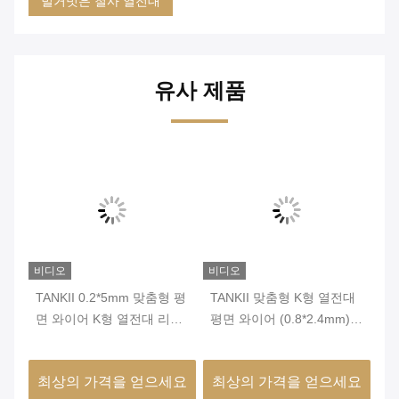
벌거벗은 철사 열전대
유사 제품
비디오
비디오
비
열
TANKII 0.2*5mm 맞춤형 평
TANKII 맞춤형 K형 열전대
T
측
면 와이어 K형 열전대 리본
평면 와이어 (0.8*2.4mm)
통
와이어 (센서 액세서리용)
센서 액세서리용
의
요
최상의 가격을 얻으세요
최상의 가격을 얻으세요
최