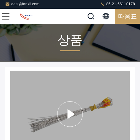
east@tankii.com
86-21-56110178
따옴표
상품