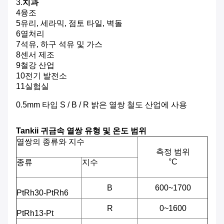
3.
치과
4융조
5유리, 세라믹, 점토 타일, 벽돌
6열처리
7석유, 하구 석유 및 가스
8센서 제조
9철강 산업
10전기 발전소
11실험실
0.5mm 타입 S / B / R 밝은 열쌍 철도 산업에 사용
Tankii 귀금속 열쌍 유형 및 온도 범위
열쌍의 종류와 지수
측정 범위
°C
종류
지수
B
600~1700
PtRh30-PtRh6
R
0~1600
PtRh13-Pt