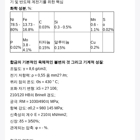
기 및 반도체 계전기를 위한 핵심
화학 성분
, %:
Ni
Fe
Mn
S
C
Si
78.5 -
13.73 -
0.6 -
o
0.03%
0.3 - 0.5%
80%
16.8%
1.1%
0.02%
Mo
티타늄
알루미늄
P
Cu
3.8 -
0.02%
0.2%
0.15%
0.15%
4.1%
합금의 기본적인 육체적인 불변의 것 그리고 기계적 성질
:
조밀도: γ = 8,6 g/cm3;
전기 저항력: ρ = 0,55 옴 mm2? /m;
퀴리 점의 온도: Θs = 430 ° C;
포화 자기 변형: λS = 2? 106;
210/120 HB의 Brinell 경도;
궁극: RM = 1030/490의 MPa;
항복 강도: σ0,2 = 980 145 MPa;
신축성의 계수 E = 210의 kN/mm2;
신장: δ5 = 3/50%;
관계되는 압축: φ = - %.