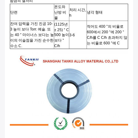
합금의 열처리
온도와
처리 시간,
단련
난방 비
냉각 형태
h
율
잔여 압력을 가진 진공 10-
(1125년
적어도 400 °의 비율로
3 높이 보다 Torr. 예술. 또
± 25) ° C
600에서 200 °에 200 °
는 40 ° 마이너스 보다는 높
500 높이
3-6
C/h를 C C/h 초과하지 않
이의 이슬점을 가진 순수한
보다 °
는 비율로 600 °에 C
수소 C.
C/h