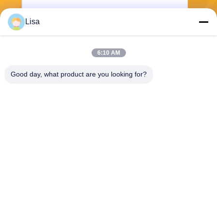
Lisa
전송
6:10 AM
Good day, what product are you looking for?
Shanghai Tankii Alloy Material Co.,Ltd
east@tankii.com
86-21-56110178
중국 상하이, 201999년, 바오
산구 무단강로 1900.