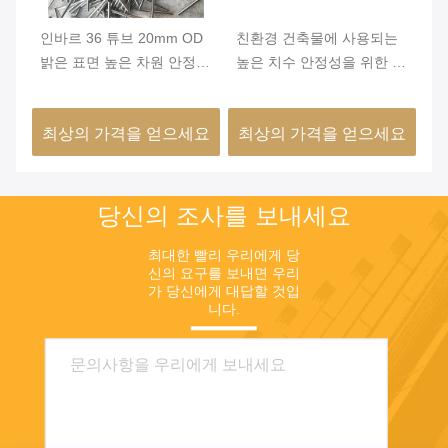
리
인바르 36 튜브 20mm OD
친환경 건축물에 사용되는
인
밝은 표면 높은 차원 안정성
높은 치수 안정성을 위한 최
브
FeNi36 합금 정밀 튜브
소 외경 0.2mm 및 밝은 표
차
면의 인바 36 니켈 철 합금
요
최상의 가격을 얻으세요
최상의 가격을 얻으세요
최
튜브
당신의 조사를 보내세요
최대한 빨리 우리에게 당
신의 요구를 보내면 우리
가 당신에게 대답할 것입
니다.