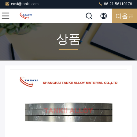
east@tankii.com
86-21-56110178
따옴표
상품