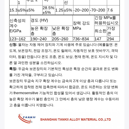
선
1
28.5%
15.3
±5%
±5%
1.25
±5%
-20~200
-70~200
7.6
±5%
긴장 MPa를
경도 (HV)
신축성의
허용하십시오
장력 강도
계수
높은 확장
낮은 확장
MPa
가장
E/GPa
최소한
층
층
큰
123~162
190~240
205~260
736~834
147
294
신청:
물자는 자동 제어 장치와 기계 사용에 주로 있습니다 (예를들면: 온
도계, 보온장치, 전압 조정기, 온도 릴레이, 자동적인 보호 엇바꾸기, 격막
미터, 등을) 만듭니다 온도 조종, 온도 보상, 현재 한계, 온도 지시자 및 다
른 열 과민한 성분을 소진하십시오.
특징:
두금속 보온장치의 기본적인 특성은 특정 순간의 결과로 온도 변화
를 가진 개악을, 구부리고 있습니다.
보온장치 두금속 지구 확장 계수는 금속의 2개 이상 층과 다릅니다 또는
확고하게 접착된 전체 접촉면에 따라서 합금은, 온도 의존하는 모양 변화
가 thermosensitive 기능적인 합성물 있어서 생깁니다. 활동적인 층의 더
높은 확장 계수가 불린 층인지 그 안에서 층의 낮은 팽창 계수는 수동이라
고 층을 이룹니다 지명됩니다.