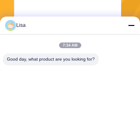
Lisa
전송
7:34 AM
Good day, what product are you looking for?
Shanghai Tankii Alloy Material Co.,Ltd
east@tankii.com
86-21-56110178
중국 상하이, 201999년, 바오
산구 무단강로 1900.