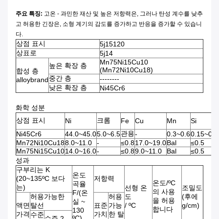
주요 특징:
고온 - 과민한 재산 및 높은 저항력은, 그러나 탄성 계수를 낮추
고 허용한 긴장은, 소형 계기의 감도를 증가하고 반응을 증가할 수 있습니
다.
상점 표시
5j15120
상표로
5j14
Mn75Ni15Cu10
높은 확장 층
(Mn72Ni10Cu18)
합성 층
중간 층
--------
alloybrand
낮은 확장 층
Ni45Cr6
화학 성분
상점 표시
크롬
Ni
Fe
Cu
Mn
Si
관용
Ni45Cr6
44.0~45.0
5.0~6.5
-
0.3~0.6
0.15~0.3
Mn72Ni10Cu18
8.0~11.0
-
≤0.8
17.0~19.0
Bal
≤0.5
Mn75Ni15Cu10
14.0~16.0
-
≤0.8
9.0~11.0
Bal
≤0.5
성과
구부리는 K
온도
(20~135ºC 보다
저항력
온도/ºC
곡율
는)
선형 온
조밀도
의 사용
F/(온
허용가능한
허용
도
(후에
을 허용
실 ~
액면
탈선
표준
가능
/ ºC
g/cm)
합니다
130
가격
가치
한 탈
수준
ºC)
수준 2