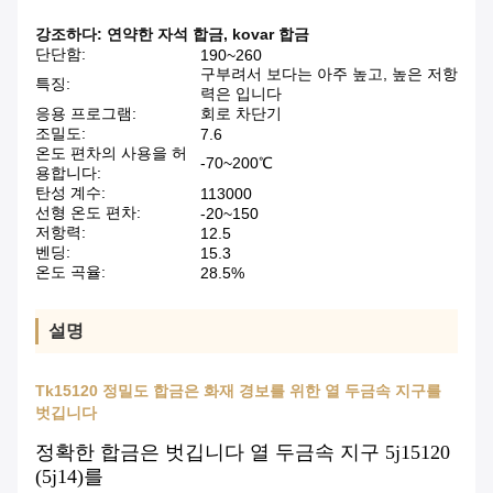
강조하다:
연약한 자석 합금
,
kovar 합금
단단함:
190~260
구부려서 보다는 아주 높고, 높은 저항
특징:
력은 입니다
응용 프로그램:
회로 차단기
조밀도:
7.6
온도 편차의 사용을 허
-70~200℃
용합니다:
탄성 계수:
113000
선형 온도 편차:
-20~150
저항력:
12.5
벤딩:
15.3
온도 곡율:
28.5%
설명
Tk15120 정밀도 합금은 화재 경보를 위한 열 두금속 지구를
벗깁니다
정확한 합금은 벗깁니다 열 두금속 지구 5j15120
(5j14)를