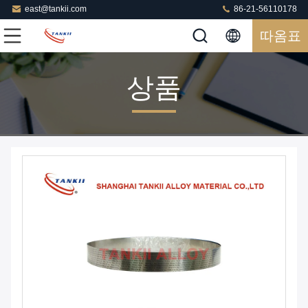
east@tankii.com
86-21-56110178
따옴표
상품