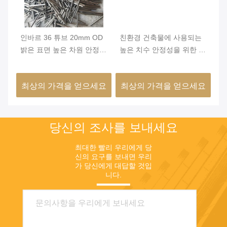
리
인바르 36 튜브 20mm OD
친환경 건축물에 사용되는
인
밝은 표면 높은 차원 안정성
높은 치수 안정성을 위한 최
브
FeNi36 합금 정밀 튜브
소 외경 0.2mm 및 밝은 표
차
면의 인바 36 니켈 철 합금
요
최상의 가격을 얻으세요
최상의 가격을 얻으세요
최
튜브
당신의 조사를 보내세요
최대한 빨리 우리에게 당
신의 요구를 보내면 우리
가 당신에게 대답할 것입
니다.