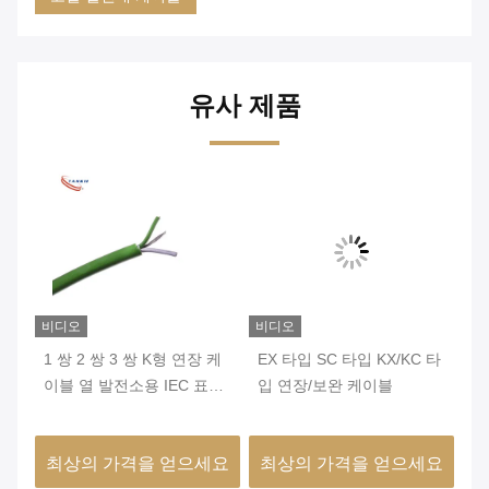
유사 제품
비디오
비디오
비
열전
1 쌍 2 쌍 3 쌍 K형 연장 케
EX 타입 SC 타입 KX/KC 타
2
황
이블 열 발전소용 IEC 표준
입 연장/보완 케이블
보
클래스 1 흰색과 녹색
블
니
요
최상의 가격을 얻으세요
최상의 가격을 얻으세요
최