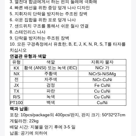
3. 열전대 합금에게서 하는 핀의 둘레에 극화해
4. 빠른 배선을 위한 중앙 덮개 나사 디자인
5. 지휘자의 단락을 방지하는 주조된 장벽
6. 쉬운 집합을 위한 포로 덮개 나사
7. 샌드위치 구조를 통해서 쉬운 철사 연결
8. 스테인리스 나사
9. 단락을 방지하는 주조된 장벽
10. 모든 구경측정에서 유효한; B, E, J, K, N, R, S, T를 타자를
치십시오
연결관 유형과 색깔
유형
색깔
지휘자 물자
황색 (ANSI) 또는 녹색 (IEC)
NiCr 가
KX
주황색
NX
NiCrSi-NiSiMg
전
자주색
NiCr-CuNi
검정
JX
Fe CuNi
파란
TX
Cu CuNi
녹색
R/S
Cu CuNi
백색
PT100
Cu/Ni
팩과 납품:
포장: 10pcs/package의 400pcs/판지, 판지 크기: 50*32*27cm
게릴라전: 22kg
배달 시간: 지불을 얻기 후에 3-5 일
납품: 공기에 의하여