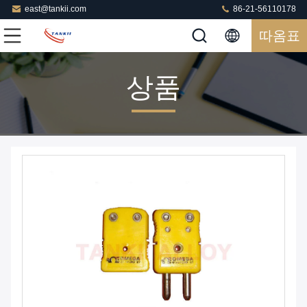
east@tankii.com
86-21-56110178
따옴표
상품