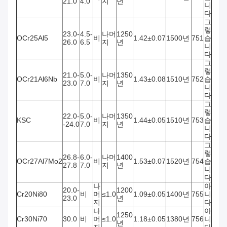
21.0
4.0
지
년
니
다
그
렇
23.0-
4.5-
나머
1250
OCr25Al5
비
1.42±0.07
1500년
751
습
26.0
6.5
지
년
니
다
그
렇
21.0-
5.0-
나머
1350
OCr21Al6Nb
비
1.43±0.08
1510년
752
습
23.0
7.0
지
년
니
다
그
렇
22.0-
5.0-
나머
1350
KSC
비
1.44±0.05
1510년
753
습
-24.0
7.0
지
년
니
다
그
렇
26.8-
6.0-
나머
1400
OCr27Al7Mo2
비
1.53±0.07
1520년
754
습
27.8
7.0
지
년
니
다
나
아
20.0-
1200
Cr20Ni80
비
머
≤1.0
1.09±0.05
1400년
755
니
23.0
년
지
다
나
아
1250
Cr30Ni70
30.0
비
머
≤1.0
1.18±0.05
1380년
756
니
년