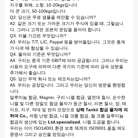
지구를 위해, 소형, 10-20kgs입니다
더 큰 크기, 50-100kgs입니다
Q2: 당신은 무료 샘플을 제안할 수 있습니까?
A2: 같은 크기 또는 가까운 크기가 주식에 있을 때, 그렇습니
다. 그러나 고객은 표본의 운임을 품어야 합니다.
Q3: 지불 기간은 무엇입니까?
A3: 우리는 T/T, L/C, Paypal 등을 받아들입니다. 그것은 총계
가 다르 때 협상될 수 있습니다.
Q4: 물자의 기준은 무엇입니까?
A4: 구리는 중국 기준 GB/T에 따라 공급됩니다. 그러나 우리는
사용자 요구에 의하여 다른 국가의 기준에 따라 금속 성분을
추가해서 좋습니다.
Q5: 당신 무역 회사 또는 제조자는입니까?
A5: 우리는 공장입니다. 그리고 우리는 당신의 방문을 환영합
니다.
알루미늄 합금, Magnin, 구리 니켈 합금, 열전대 철사, 순수한
니켈 및 다른 정밀도 합금 물자가 둥근 철사, 리본 철사, 장, 테
이프, 지구, 막대 및 판의 모양으로
상해 Tankii 합금 물자에 의
하여 Co.,
저항 난방 합금, 니켈 크롬 합금, 철 크롬 알루미늄
합금의 생산에 있는
Ltd.specialized
, 니켈 도금을 합니다.
우리는 이미 ISO14001 환경 보호 체계의 ISO9001 품질 제도
증명서 그리고 승인을 얻었습니다.