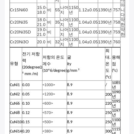
지
다
아
15.0-
나머
1150
Cr15Ni60
비
55
1.12±0.05
1390년
757
니
18.0
지
년
다
18.0-
나머
1100
약
Cr20Ni35
비
35
1.04±0.05
1390년
758
21.0
지
년
한
19.0-
나머
1100
약
Cr20Ni35D
비
1.04±0.05
1390년
759
21.0
지
년
한
나머
1100
Cr20Ni3O
20.0
비
32
1.04±0.05
1390년
760
지
년
최
전기 저항
저항의 온도
굴
대.
융해
력
유형
계수
ity
온
점
(20degreeΩ
(10^6/degree)
g/mm ²
도
(°c)
² mm /m)
(°c)
1085
CuNi1
0.03
<1000>
8.9
/
년
1090
CuNi2
0.05
<1200>
8.9
200
년
1095
CuNi6
0.10
<600>
8.9
220
년
1097
CuNi8
0.12
<570>
8.9
250
년
1100
CuNi10
0.15
<500>
8.9
250
년
1115
CuNi14
0.20
<380>
8.9
300
년