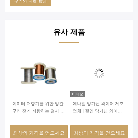
구리와 니켈 합금
유사 제품
비디오
비
성
이미터 저항기를 위한 망간
에나멜 망가닌 와이어 제조
의
철사
구리 전기 저항하는 철사 좋
업체 | 절연 망가닌 와이어
형
은 안정성
6J12 6J8 6J11 6J13
성
요
최상의 가격을 얻으세요
최상의 가격을 얻으세요
최