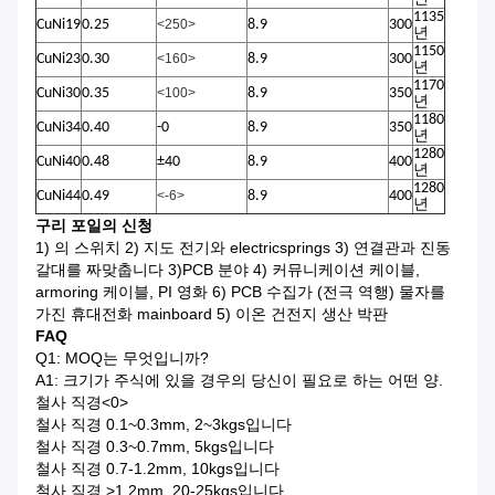
1135
CuNi19
0.25
<250>
8.9
300
년
1150
CuNi23
0.30
<160>
8.9
300
년
1170
CuNi30
0.35
<100>
8.9
350
년
1180
CuNi34
0.40
-0
8.9
350
년
1280
CuNi40
0.48
±40
8.9
400
년
1280
CuNi44
0.49
<-6>
8.9
400
년
구리 포일의 신청
1)
의 스위치 2) 지도 전기와 electricsprings 3) 연결관과 진동
갈대를 짜맞춥니다 3)PCB 분야 4) 커뮤니케이션 케이블,
armoring 케이블, PI 영화 6) PCB 수집가 (전극 역행) 물자를
가진 휴대전화 mainboard 5) 이온 건전지 생산 박판
FAQ
Q1: MOQ는 무엇입니까?
A1: 크기가 주식에 있을 경우의 당신이 필요로 하는 어떤 양.
철사 직경
<0>
철사 직경 0.1~0.3mm, 2~3kgs입니다
철사 직경 0.3~0.7mm, 5kgs입니다
철사 직경 0.7-1.2mm, 10kgs입니다
철사 직경 >1.2mm, 20-25kgs입니다