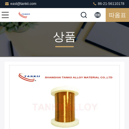
east@tankii.com
86-21-56110178
따옴표
상품