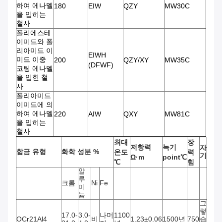
하여 에나멜
180
EIW
QZY
MW30C
을 입히는
철사
폴리에스테
이미드와 폴
리아미드 이
EIWH
미드 이중
200
QZY/XY
MW35C
(DFWF)
코팅 에나멜
을 입힌 철
사
폴리아미드
이미드에 의
하여 에나멜
220
AIW
QXY
MW81C
을 입히는
철사
최대
장
저항력
녹기
자
합금 유형
화학 성분
%
온도
력
기
Ω·m
point℃
℃
힘
알
루
크롬
Ni
Fe
미
늄
그
렇
17.0-
3.0-
나머
1100
OCr21Al4
비
1.23±0.06
1500년
750
습