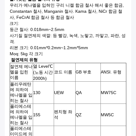
우리가 에나멜을 입혀인 구리 니켈 합금 철사 해서 좋은 합금,
Constantan 철사, Manganin 철사. Kama 철사, NiCr 합금 철
사, FeCrAl 합금 철사 등 합금 철사
크기:
둥근 철사: 0.018mm~2.5mm
사기질 절연제의 색깔: 등 빨강, 녹색, 노랗고, 까맣고, 파란, 성
격.
리본 크기: 0.01mm*0.2mm~1.2mm*5mm
Moq: 5kg 각 크기
절연제의 유형
열 Level℃
절연제 에나
멜을 입힌
코드 이름
GB 부호
ANSI. 유형
(노동 시간
이름
2000h)
폴리우레탄
에 의하여
130
UEW
QA
MW75C
에나멜을 입
히는 철사
폴리에스테
에 의하여
펜치형 좌
155
QZ
MW5C
에나멜을 입
석
히는 철사
폴리에스테
이미드에 의