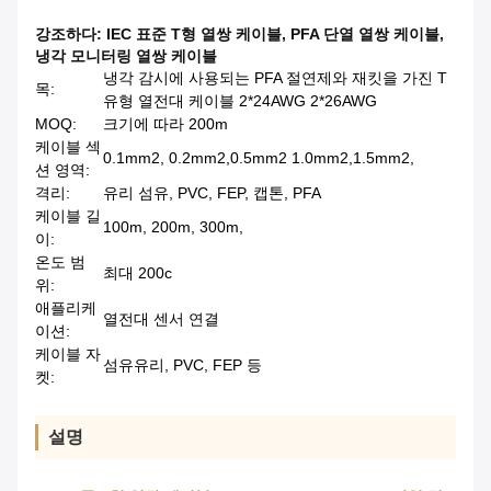
강조하다:
IEC 표준 T형 열쌍 케이블
,
PFA 단열 열쌍 케이블
,
냉각 모니터링 열쌍 케이블
냉각 감시에 사용되는 PFA 절연제와 재킷을 가진 T
목:
유형 열전대 케이블 2*24AWG 2*26AWG
MOQ:
크기에 따라 200m
케이블 섹
0.1mm2, 0.2mm2,0.5mm2 1.0mm2,1.5mm2,
션 영역:
격리:
유리 섬유, PVC, FEP, 캡톤, PFA
케이블 길
100m, 200m, 300m,
이:
온도 범
최대 200c
위:
애플리케
열전대 센서 연결
이션:
케이블 자
섬유유리, PVC, FEP 등
켓:
설명