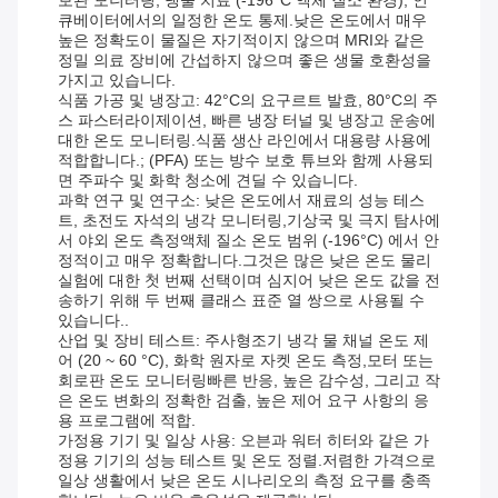
보관 모니터링, 냉술 치료 (-196°C 액체 질소 환경), 인
큐베이터에서의 일정한 온도 통제.낮은 온도에서 매우
높은 정확도이 물질은 자기적이지 않으며 MRI와 같은
정밀 의료 장비에 간섭하지 않으며 좋은 생물 호환성을
가지고 있습니다.
식품 가공 및 냉장고: 42°C의 요구르트 발효, 80°C의 주
스 파스터라이제이션, 빠른 냉장 터널 및 냉장고 운송에
대한 온도 모니터링.식품 생산 라인에서 대용량 사용에
적합합니다.; (PFA) 또는 방수 보호 튜브와 함께 사용되
면 주파수 및 화학 청소에 견딜 수 있습니다.
과학 연구 및 연구소: 낮은 온도에서 재료의 성능 테스
트, 초전도 자석의 냉각 모니터링,기상국 및 극지 탐사에
서 야외 온도 측정액체 질소 온도 범위 (-196°C) 에서 안
정적이고 매우 정확합니다.그것은 많은 낮은 온도 물리
실험에 대한 첫 번째 선택이며 심지어 낮은 온도 값을 전
송하기 위해 두 번째 클래스 표준 열 쌍으로 사용될 수
있습니다..
산업 및 장비 테스트: 주사형조기 냉각 물 채널 온도 제
어 (20 ~ 60 °C), 화학 원자로 자켓 온도 측정,모터 또는
회로판 온도 모니터링빠른 반응, 높은 감수성, 그리고 작
은 온도 변화의 정확한 검출, 높은 제어 요구 사항의 응
용 프로그램에 적합.
가정용 기기 및 일상 사용: 오븐과 워터 히터와 같은 가
정용 기기의 성능 테스트 및 온도 정렬.저렴한 가격으로
일상 생활에서 낮은 온도 시나리오의 측정 요구를 충족