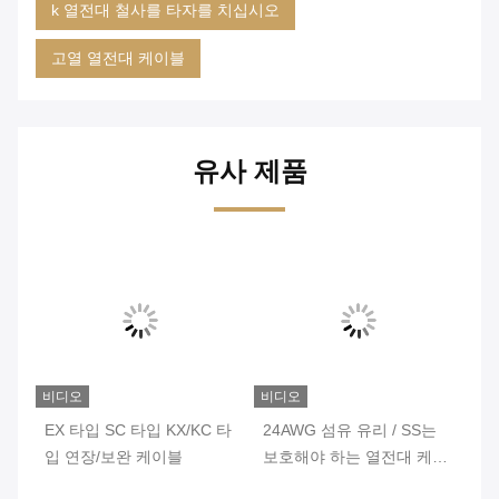
k 열전대 철사를 타자를 치십시오
고열 열전대 케이블
유사 제품
비디오
비디오
비
케
EX 타입 SC 타입 KX/KC 타
24AWG 섬유 유리 / SS는
최
준
입 연장/보완 케이블
보호해야 하는 열전대 케이
로
블 유형 KX JX TX를 땋았습
얇