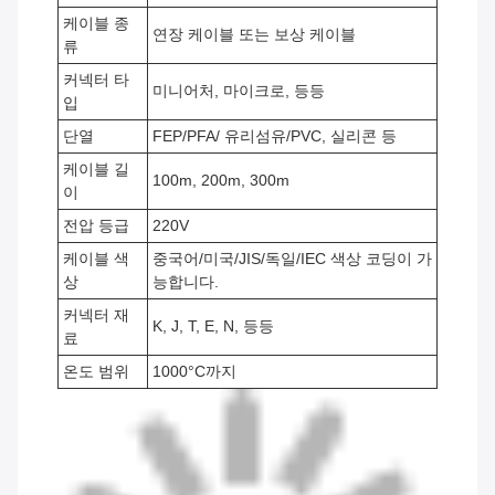
케이블 종
연장 케이블 또는 보상 케이블
류
커넥터 타
미니어처, 마이크로, 등등
입
단열
FEP/PFA/ 유리섬유/PVC, 실리콘 등
케이블 길
100m, 200m, 300m
이
전압 등급
220V
케이블 색
중국어/미국/JIS/독일/IEC 색상 코딩이 가
상
능합니다.
커넥터 재
K, J, T, E, N, 등등
료
온도 범위
1000°C까지