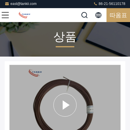
east@tankii.com
86-21-56110178
따옴표
상품