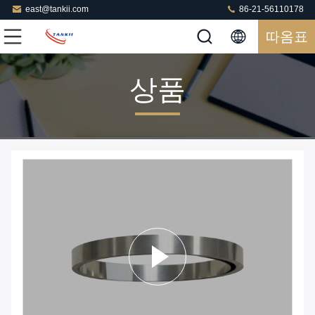
east@tankii.com
86-21-56110178
따옴표
상품