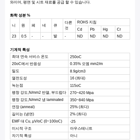
와이어, 평면 및 시트 재료를 공급 할 수 있습니다.
화학 성분 %
ROHS 지침
다른
니
원
페
네
큐
것
Cd
Pb
Hg
Cr
발
23
0.5
-
-
-
ND
ND
ND
ND
기계적 특성
최대 연속 서비스 온도
250oC
20oC에서 반응성
0.35% 오엠 mm2/m
밀도
8.9g/cm3
열전도성
16 (최대)
녹는점
115oC
팽창 강도,N/mm2 반열, 부드럽다
270~420 Mpa
팽창 강도,N/mm2 냉 laminated
350~840 Mpa
연장 (anneal)
25% (최다)
길이는 (냉면)
2% (최다)
EMF 대 Cu, μV/oC (0~100oC)
-25
미시적 구조
아우스테니트
자기적 특성
아니