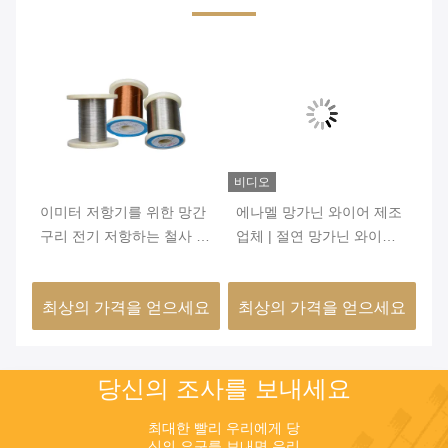
비디오
비
성
이미터 저항기를 위한 망간
에나멜 망가닌 와이어 제조
의
철사
구리 전기 저항하는 철사 좋
업체 | 절연 망가닌 와이어
형
은 안정성
6J12 6J8 6J11 6J13
성
요
최상의 가격을 얻으세요
최상의 가격을 얻으세요
최
당신의 조사를 보내세요
최대한 빨리 우리에게 당
신의 요구를 보내면 우리