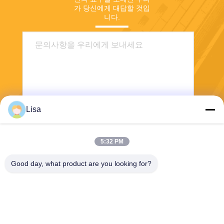
가 당신에게 대답할 것입
니다.
Lisa
전송
5:32 PM
Good day, what product are you looking for?
Shanghai Tankii Alloy Material Co.,Ltd