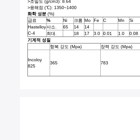
>조밀도 (g/cm3): 8.64
>융해점 (℃): 1350~1400
화학 성분
(%)
급료
%
Ni
크롬
Mo
Fe
C
Mn
Si
Hastelloy
사소.
65
14
14
C-4
최대.
18
17
3.0
0.01
1.0
0.08
기계적 성질
항복 강도 (Mpa)
장력 강도 (Mpa)
Incoloy
365
783
825