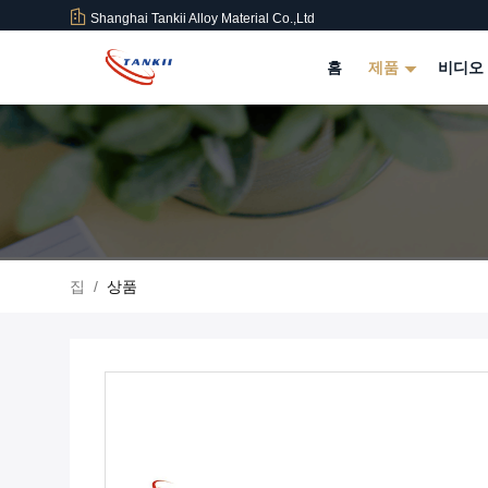
Shanghai Tankii Alloy Material Co.,Ltd
홈
제품
비디오
집
/
상품