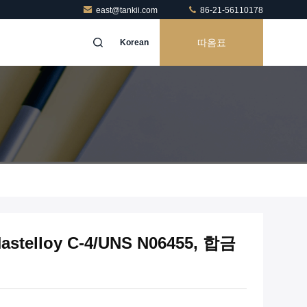
east@tankii.com
86-21-56110178
따옴표
Korean
elloy C-4/UNS N06455, 합금