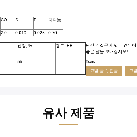
CO
S
P
티타늄
2.0
0.010
0.025
0.70
당신은 질문이 있는 경우에는,
신장, %
경도, HB
좋은 날을 보내십시오!
55
Tags:
고열 금속 합금
고열
유사 제품