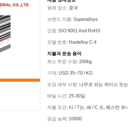
원래 장소:
중국
브랜드 이름:
Superalloys
인증:
ISO 9001 And RoHS
모델 번호:
Hastelloy C-4
지불과 운송 용어
최소 주문 수량:
200kg
가격:
USD 35~70 / KG
포장 세부 사항:
나무로 되는 케이스 또는
배달 시간:
25-30일
지불 조건:
티 / T는, 패 / C 조, 웨스턴 
공급 능력:
10000