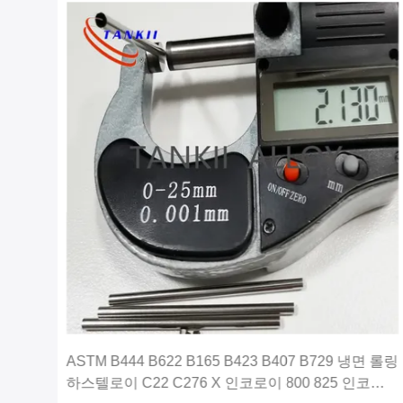
ASTM B444 B622 B165 B423 B407 B729 냉면 롤링
하스텔로이 C22 C276 X 인코로이 800 825 인코넬