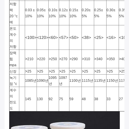
저항
력
0.03
±
0.05±
0.10±
0.12±
0.15±
0.20±
0.25±
0.30±
0.35±
20 °c
10%
10%
10%
10%
10%
5%
5%
5%
5%
에
온도
계수
<100>
<120>
<60>
<57>
<50>
<38>
<25>
<16>
<10>
의
저항
장력
>
>
>
>
>
>
>
>
>
힘
210
220
250
270
290
310
340
350
400
mpa
>
>
>
>
>
>
>
>
>
신장
25
25
25
25
25
25
25
25
25
녹기
1095
1097
1085년
1090년
1100년
1115년
1135년
1150년
1170
점 °c
년
년
계수
의
145
130
92
75
59
48
38
33
27
전도
도