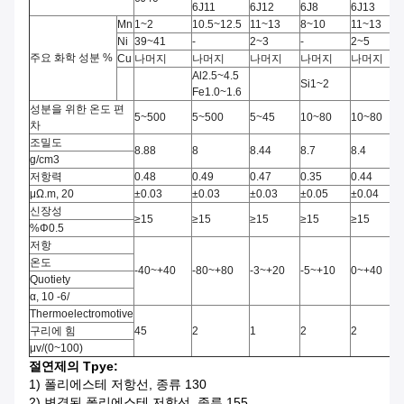
6J11
6J12
6J8
6J13
Mn
1~2
10.5~12.5
11~13
8~10
11~13
Ni
39~41
-
2~3
-
2~5
주요 화학 성분 %
Cu
나머지
나머지
나머지
나머지
나머지
Al2.5~4.5
Si1~2
Fe1.0~1.6
성분을 위한 온도 편
5~500
5~500
5~45
10~80
10~80
차
조밀도
8.88
8
8.44
8.7
8.4
g/cm3
저항력
0.48
0.49
0.47
0.35
0.44
μΩ.m, 20
±0.03
±0.03
±0.03
±0.05
±0.04
신장성
≥15
≥15
≥15
≥15
≥15
%Φ0.5
저항
온도
-40~+40
-80~+80
-3~+20
-5~+10
0~+40
Quotiety
α, 10 -6/
Thermoelectromotive
구리에 힘
45
2
1
2
2
μv/(0~100)
절연제의 Tpye:
1)
폴리에스테 저항선, 종류 130
2)
변경된 폴리에스테 저항선, 종류 155