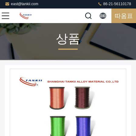
east@tankii.com
86-21-56110178
따옴표
상품