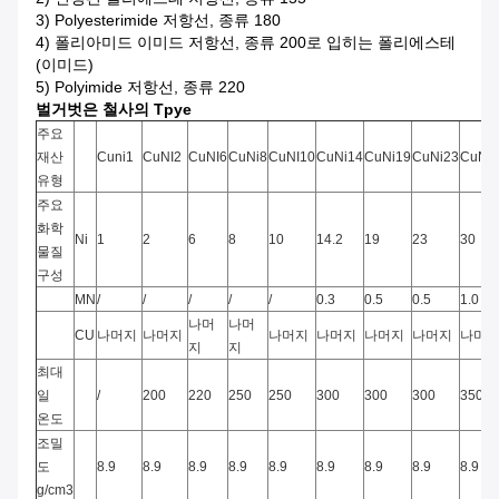
3)
Polyesterimide 저항선, 종류 180
4)
폴리아미드 이미드 저항선, 종류 200로 입히는 폴리에스테
(이미드)
5)
Polyimide 저항선, 종류 220
벌거벗은 철사의 Tpye
주요
재산
Cuni1
CuNI2
CuNI6
CuNi8
CuNI10
CuNi14
CuNi19
CuNi23
CuNi3
유형
주요
화학
Ni
1
2
6
8
10
14.2
19
23
30
물질
구성
MN
/
/
/
/
/
0.3
0.5
0.5
1.0
나머
나머
CU
나머지
나머지
나머지
나머지
나머지
나머지
나머
지
지
최대
일
/
200
220
250
250
300
300
300
350
온도
조밀
도
8.9
8.9
8.9
8.9
8.9
8.9
8.9
8.9
8.9
g/cm3