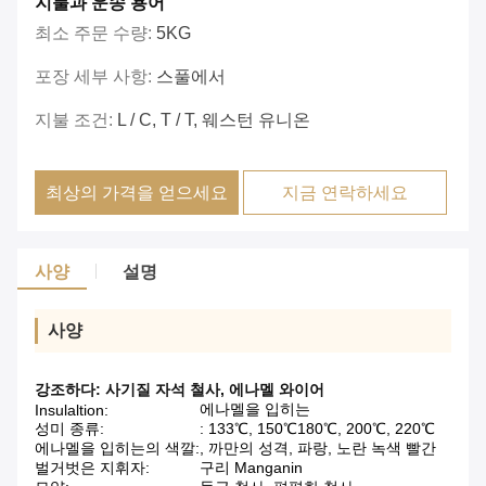
지불과 운송 용어
최소 주문 수량:
5KG
포장 세부 사항:
스풀에서
지불 조건:
L / C, T / T, 웨스턴 유니온
최상의 가격을 얻으세요
지금 연락하세요
사양
설명
사양
강조하다:
사기질 자석 철사
,
에나멜 와이어
에나멜을 입히는
Insulaltion:
성미 종류:
: 133℃, 150℃180℃, 200℃, 220℃
에나멜을 입히는의 색깔:
, 까만의 성격, 파랑, 노란 녹색 빨간
벌거벗은 지휘자:
구리 Manganin