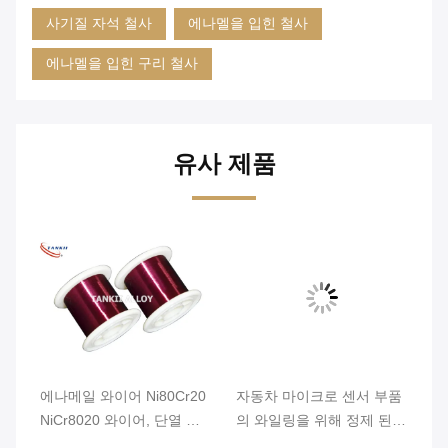
사기질 자석 철사
에나멜을 입힌 철사
에나멜을 입힌 구리 철사
유사 제품
비
에나메일 와이어 Ni80Cr20
자동차 마이크로 센서 부품
에
NiCr8020 와이어, 단열 성
의 와일링을 위해 정제 된
이
능이 좋은
순수한 니켈 와이어 직선
0