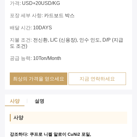
가격:
USD+20USD/KG
포장 세부 사항:
카드보드 박스
배달 시간:
10DAYS
지불 조건:
전신환, L/C (신용장), 인수 인도, D/P (지급
도 조건)
공급 능력:
10Ton/Month
최상의 가격을 얻으세요
지금 연락하세요
사양
설명
사양
강조하다:
쿠프로 니켈 알로이 CuNi2 포일
,