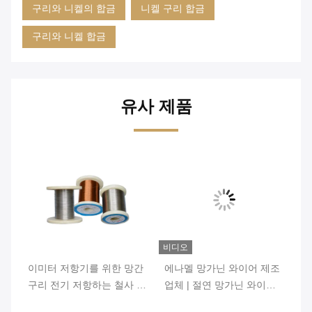
구리와 니켈의 합금
니켈 구리 합금
구리와 니켈 합금
유사 제품
비디오
비
성
이미터 저항기를 위한 망간
에나멜 망가닌 와이어 제조
의
철사
구리 전기 저항하는 철사 좋
업체 | 절연 망가닌 와이어
형
은 안정성
6J12 6J8 6J11 6J13
성