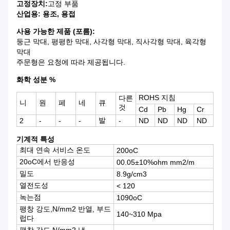
고정장치:
고정 부품
산업용: 용조, 용접
사용 가능한 제품 (포름):
둥근 막대, 평평한 막대, 사각형 막대, 직사각형 막대, 육각형
막대
주문형은 요청에 따라 제공됩니다.
화학 성분 %
ROHS 지침
다른
니
원
페
네
큐
것
Cd
Pb
Hg
Cr
발
2
-
-
-
-
ND
ND
ND
ND
기계적 특성
최대 연속 서비스 온도
200oC
20oC에서 반응성
00.05±10%ohm mm2/m
밀도
8.9g/cm3
열전도성
< 120
녹는점
1090oC
팽창 강도,N/mm2 반열, 부드
140~310 Mpa
럽다