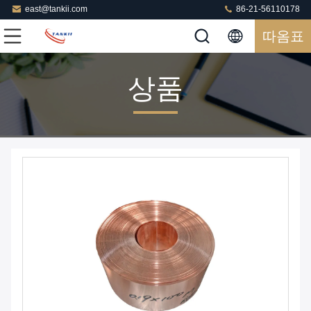
east@tankii.com
86-21-56110178
따옴표
상품