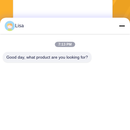
Lisa
전송
7:13 PM
Good day, what product are you looking for?
Shanghai Tankii Alloy Material Co.,Ltd
east@tankii.com
86-21-56110178
중국 상하이, 201999년, 바오
산구 무단강로 1900.