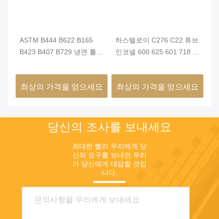
ASTM B444 B622 B165
하스텔로이 C276 C22 튜브
타입
B423 B407 B729 냉면 롤링
인코넬 600 625 601 718 매
로
하스텔로이 C22 C276 X 인
듭 없는 니켈 합금 강철 파
쌍
코로이 800 825 인코넬 600
이프 모넬 400 K500 튜브
요
최상의 가격을 얻으세요
최상의 가격을 얻으세요
최
625 718 X750 모넬 400
K500 톱니 없는 니켈 합금
튜브
당신의 조사를 보내세요
최대한 빨리 우리에게 당
신의 요구를 보내면 우리
가 당신에게 대답할 것입
니다.