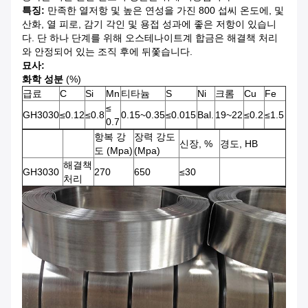
특징:
만족한 열저항 및 높은 연성을 가진 800 섭씨 온도에, 및
산화, 열 피로, 감기 각인 및 용접 성과에 좋은 저항이 있습니
다. 단 하나 단계를 위해 오스테나이트계 합금은 해결책 처리
와 안정되어 있는 조직 후에 뒤쫓습니다.
묘사:
화학 성분
(%)
급료
C
Si
Mn
티타늄
S
Ni
크롬
Cu
Fe
≤
GH3030
≤0.12
≤0.8
0.15~0.35
≤0.015
Bal.
19~22
≤0.2
≤1.5
0.7
항복 강
장력 강도
신장, %
경도, HB
도 (Mpa)
(Mpa)
해결책
GH3030
270
650
≤30
처리