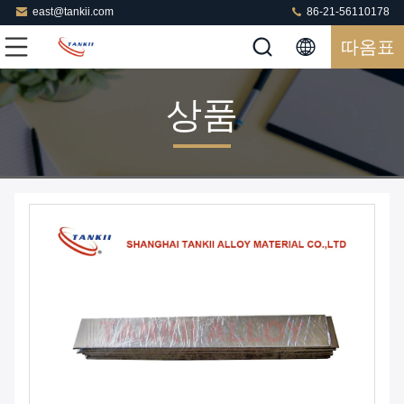
east@tankii.com
86-21-56110178
따옴표
상품