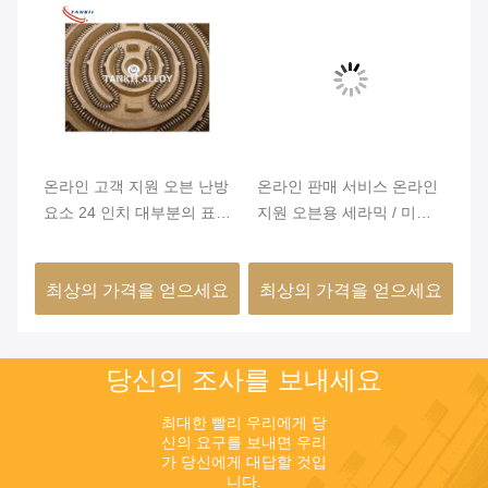
원
온라인 고객 지원 오븐 난방
온라인 판매 서비스 온라인
최
라인
요소 24 인치 대부분의 표준
지원 오븐용 세라믹 / 미카
방
오븐과 호환
밴드 히터 난방 요소
6
요
최상의 가격을 얻으세요
최상의 가격을 얻으세요
최
당신의 조사를 보내세요
최대한 빨리 우리에게 당
신의 요구를 보내면 우리
가 당신에게 대답할 것입
니다.