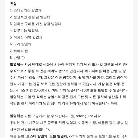
유형
:
1.
스테인리스 발열체
2.
정상적인 강철 관 발열체
3.
입히는 구리를 가진 강철 발열체
4.
알루미늄 발열체.
5.
적외선 석영 발열체
6.
구리 발열체
7.
히이터 판
8.
난방 판
발열체는
지상 반대로 산화에 의하여 격리된 전기 난방 철사 및 고품질 석영 관/
수직으로 사용될 수 있는 세라믹 관으로 만듭니다. 히이터에는 빠른 난방 및 장
수의 특성이 있습니다. 그것은 어떤 방향든지, 쉽게 저가를 가진, 그리고 방어적
인 대기권 또는 진공 보호 없는 집합에 설치될 수 있습니다. 가장 높은 작동 온도
는, 서비스 기간 20,000시간 미만 이지 않습니다 1300 도를 도달할 수 있습니다.
발열체는 고열 먼 적외선 방열기와 같은 전기 오븐 및 다른 장치의 생산을 위해
적당한 전기 히이터와 난방 장비의 각종 유형에서 널리 이용됩니다, 특히.
발열체는
다른 모양에서 할 수 있습니다: 원, retangular 사각…
우리는 전기 기구의 다른 종류를 위한 발열체, 이용된 가정, 이용된 광고 방송 및
사용된 산업을 공급합니다:
예를 들면:
토스터 발열체
,
오븐 발열체
, coffe 기계 전기 물 보일러를 위한 석쇠