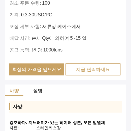
최소 주문 수량:
100
가격:
0.3-30USD/PC
포장 세부 사항:
서류상 케이스에서
배달 시간:
순서 Qty에 의하여 5~15 일
공급 능력:
년 당 1000tons
최상의 가격을 얻으세요
지금 연락하세요
사양
설명
사양
강조하다:
지느러미가 있는 히이터 성분
,
오븐 발열체
자료:
스테인리스강