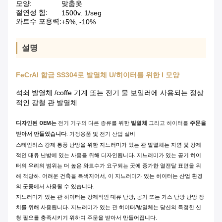
모양:
맞춤옷
절연성 힘:
1500v. 1/seg
와트수 포용력:
+5%, -10%
설명
FeCrAl 합금 SS304로 발열체 U/히이터를 위한 I 모양
석쇠 발열체 /coffe 기계 또는 전기 물 보일러에 사용되는 정상
적인 강철 관 발열체
디자인된 OEM는
전기 기구의 다른 종류를 위한
발열체
그리고 히이터를
주문을
받아서 만들었습니다
: 가정용품 및 전기 산업 설비
스테인리스 강제 통풍 난방을 위한 지느러미가 있는 관 발열체는 자연 및 강제
적인 대류 난방에 있는 사용을 위해 디자인됩니다. 지느러미가 있는 공기 히이
터의 우리의 범위는 더 높은 와트수가 요구되는 곳에 증가한 열전달 표면을 위
해 적당하. 어려운 건축을 특색지어서, 이 지느러미가 있는 히이터는 산업 환경
의 군중에서 사용될 수 있습니다.
지느러미가 있는 관 히이터는 강제적인 대류 난방, 공기 또는 가스 난방 난방 장
치를 위해 사용됩니다. 지느러미가 있는 관 히이터/발열체는 당신의 특정한 신
청 필요를 충족시키기 위하여 주문을 받아서 만들어집니다.