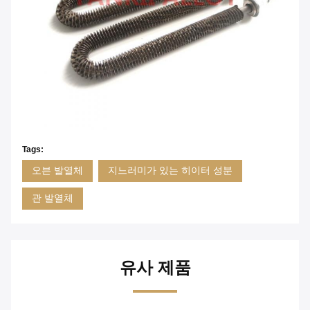
Tags:
오븐 발열체
지느러미가 있는 히이터 성분
관 발열체
유사 제품