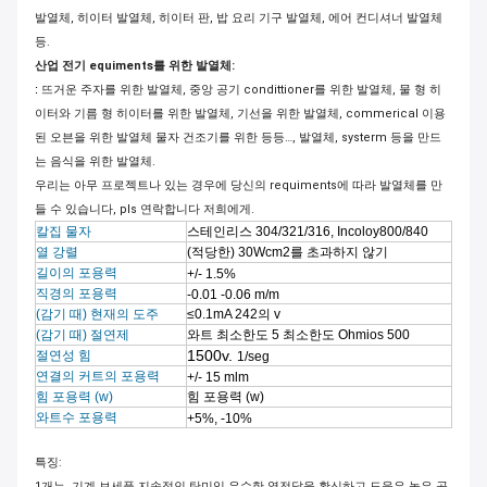
발열체, 히이터 발열체, 히이터 판, 밥 요리 기구 발열체, 에어 컨디셔너 발열체
등.
산업 전기 equiments를 위한 발열체:
:
뜨거운 주자를 위한 발열체, 중앙 공기 condittioner를 위한 발열체, 물 형 히
이터와 기름 형 히이터를 위한 발열체, 기선을 위한 발열체, commerical 이용
된 오븐을 위한 발열체 물자 건조기를 위한 등등…, 발열체, systerm 등을 만드
는 음식을 위한 발열체.
우리는 아무 프로젝트나 있는 경우에 당신의 requiments에 따라 발열체를 만
들 수 있습니다, pls 연락합니다 저희에게.
칼집 물자
스테인리스 304/321/316, Incoloy800/840
열 강렬
(적당한) 30Wcm2를 초과하지 않기
길이의 포용력
+/- 1.5%
직경의 포용력
-0.01 -0.06 m/m
(감기 때) 현재의 도주
≤0.1mA 242의 v
(감기 때) 절연제
와트 최소한도 5 최소한도 Ohmios 500
1500v.
절연성 힘
1/seg
연결의 커트의 포용력
+/- 15 mlm
힘 포용력 (w)
힘 포용력 (w)
와트수 포용력
+5%, -10%
특징:
1개는, 기계 보세품 지속적인 탄미익 우수한 열전달을 확신하고 도움은 높은 공