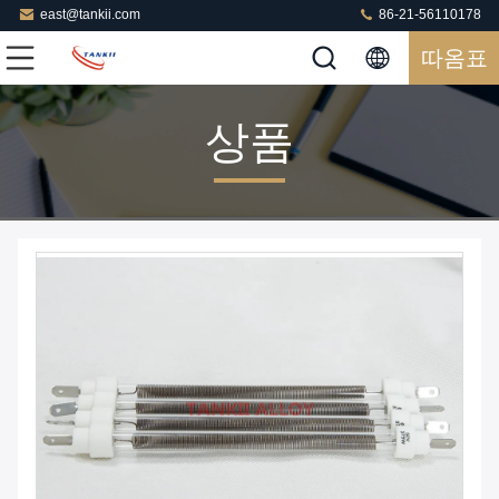
east@tankii.com
86-21-56110178
따옴표
상품