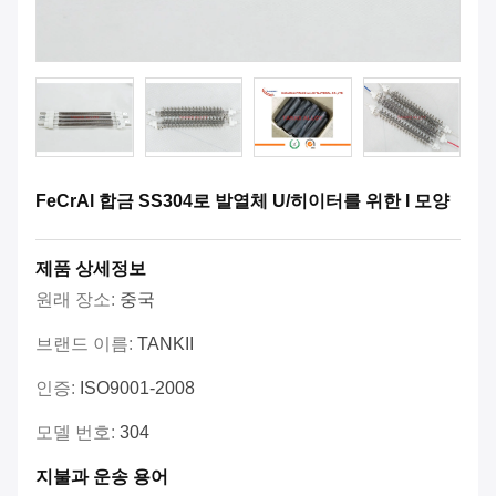
FeCrAl 합금 SS304로 발열체 U/히이터를 위한 I 모양
제품 상세정보
원래 장소:
중국
브랜드 이름:
TANKII
인증:
ISO9001-2008
모델 번호:
304
지불과 운송 용어