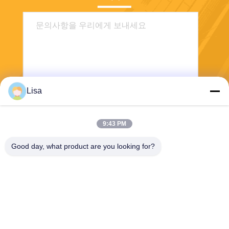
Lisa
전송
9:43 PM
Good day, what product are you looking for?
Shanghai Tankii Alloy Material Co.,Ltd
east@tankii.com
86-21-56110178