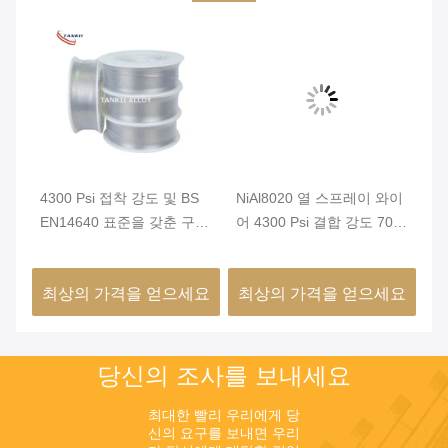
도
4300 Psi 접착 강도 및 BS
NiAl8020 열 스프레이 와이
인
는
EN14640 표준을 갖춘 구리
어 4300 Psi 결합 강도 70%
도
면
색 NiAl95/5 열 스프레이 와
매장 효율성 및 부드러운 표
N
이어
면 마무리
끄
요
최상의 가격을 얻으세요
최상의 가격을 얻으세요
최
당신의 조사를 보내세요
최대한 빨리 우리에게 당
신의 요구를 보내면 우리