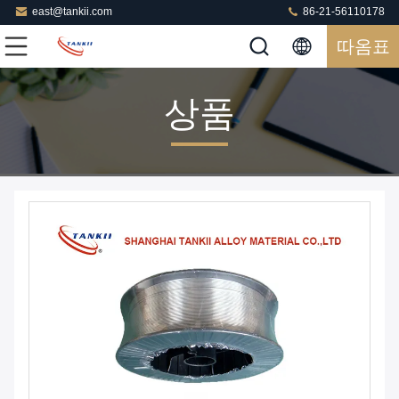
east@tankii.com
86-21-56110178
따옴표
상품