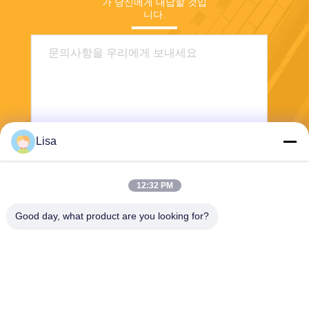
가 당신에게 대답할 것입
니다.
Lisa
전송
12:32 PM
Good day, what product are you looking for?
Shanghai Tankii Alloy Material Co.,Ltd
east@tankii.com