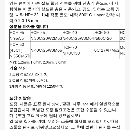
있는 변이에 다른 살포 합금 전부를 위해 완충기 층으로 이 저
항하는 이 물자의 살포된 층은 사용되고. 경도, 입히는 모듬 명
령: 대략 HRc 22. 최대 작동 온도: 대략 800° C. Layer 간격: 대
략 0.1-0.15 mm.
성분을 타자를 칩니다
HCF-95
HCF-25
HCF-40
HCF-80
HCF-
Ni95Al5
Ni30Cr20W2Mo3
Ni40Cr25W3Mo4
Ni80Cr20
0Cr2
HCF-50
HCF-70
Mone
(45CT)
Ni40Cr25W3Mo5
0Cr27Al7Mo2
Ni70Cr30
Ni63
Ni55Cr45Ti
직경: 1.2mm, 1.6mm, 2.0mm, 3.0mm
기술 색인
1 코팅 경도: 23~25 HRC
2 결합 강도: 위에 60Mpa
3개의 작동 온도:
아래에
1250년
°C
포장 & 발송
포장: 제품은 표준 판지 상자, 깔판, 나무 상자에서 일반적으로
공급됩니다. 특별한 포장 필요조건은 또한 수용될 수 있습니
다. (또한 고객 요구에 달려 있으십시오)
열 살포 철사를 위해, 우리는 스풀에 철사를 포장합니다. 다음
스풀을 판지로 끼워넣고으십시오, 그 후에 깔판에 판지를 두십