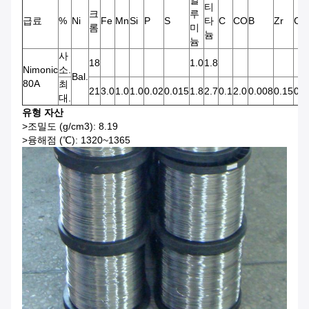
알
티
크
루
급료
%
Ni
Fe
Mn
Si
P
S
타
C
CO
B
Zr
Cu
롬
미
늄
늄
사
18
1.0
1.8
Nimonic
소.
Bal.
80A
최
21
3.0
1.0
1.0
0.02
0.015
1.8
2.7
0.1
2.0
0.008
0.15
0.2
대.
유형 자산
>조밀도 (g/cm3): 8.19
>융해점 (℃): 1320~1365