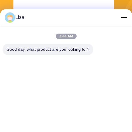
Lisa
전송
2:44 AM
Good day, what product are you looking for?
Shanghai Tankii Alloy Material Co.,Ltd
east@tankii.com
86-21-56110178
중국 상하이, 201999년, 바오
산구 무단강로 1900.