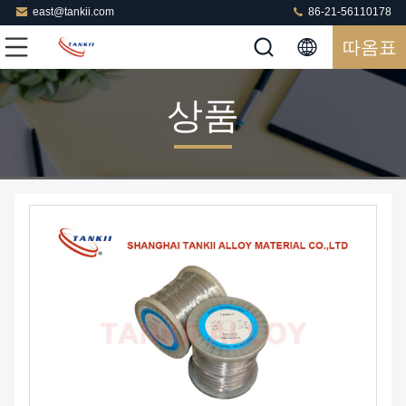
east@tankii.com
86-21-56110178
따옴표
상품