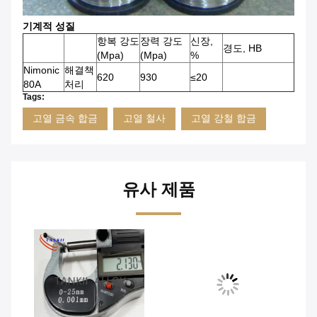
기계적 성질
항복 강도
장력 강도
신장,
경도, HB
(Mpa)
(Mpa)
%
Nimonic
해결책
620
930
≤20
80A
처리
Tags:
고열 금속 합금
고열 철사
고열 강철 합금
유사 제품