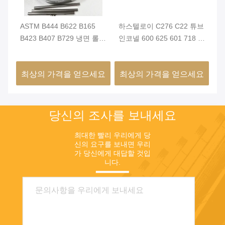
ASTM B444 B622 B165
하스텔로이 C276 C22 튜브
타입
B423 B407 B729 냉면 롤링
인코넬 600 625 601 718 매
로
하스텔로이 C22 C276 X 인
듭 없는 니켈 합금 강철 파
쌍
코로이 800 825 인코넬 600
이프 모넬 400 K500 튜브
요
최상의 가격을 얻으세요
최상의 가격을 얻으세요
최
625 718 X750 모넬 400
K500 톱니 없는 니켈 합금
튜브
당신의 조사를 보내세요
최대한 빨리 우리에게 당
신의 요구를 보내면 우리
가 당신에게 대답할 것입
니다.