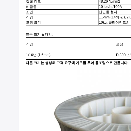
결합 강도
48.26 N/mm2
예금율
10 lbs/hr/100A
조건
단단한 철사
직경
1.6mm (14의 껌), 2
포장 크기
10kg, 클라이언트의 
표준 크기 & 패킹:
직경
포장
1/16년 (1.6mm)
D 300 
다른 크기는 생성해 고객 요구에 기초를 두어 통조림으로 만듭니다.