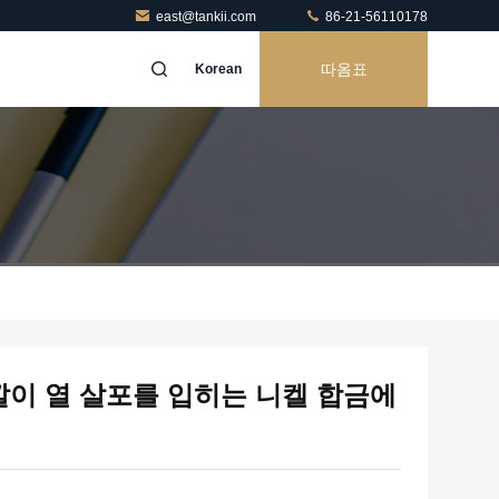
east@tankii.com
86-21-56110178
따옴표
Korean
깔이 열 살포를 입히는 니켈 합금에