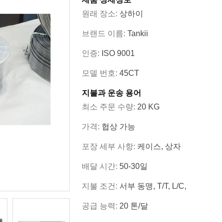
원래 장소:
상하이
브랜드 이름:
Tankii
인증:
ISO 9001
모델 번호:
45CT
지불과 운송 용어
최소 주문 수량:
20 KG
가격:
협상 가능
포장 세부 사항:
케이스, 상자
배달 시간:
50-30일
지불 조건:
서부 동맹, T/T, L/C,
공급 능력:
20 톤/달