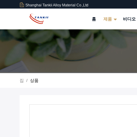
Shanghai Tankii Alloy Material Co.,Ltd
홈
제품
비디오
집
/
상품