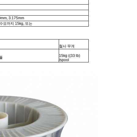
.0mm, 3.175mm
수요까지 15kg, 또는
철사 무게
15kg ((33 lb)
스풀
/spool