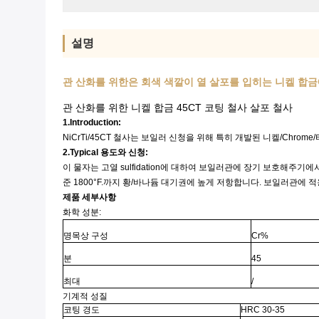
설명
관 산화를 위한은 회색 색깔이 열 살포를 입히는 니켈 합금
관 산화를 위한 니켈 합금 45CT 코팅 철사 살포 철사
1.Introduction:
NiCrTi/45CT 철사는 보일러 신청을 위해 특히 개발된 니켈/Ch
2.Typical 용도와 신청:
이 물자는 고열 sulfidation에 대하여 보일러관에 장기 보호해주
준 1800°F.까지 황/바나듐 대기권에 높게 저항합니다. 보일러관에 적
제품 세부사항
화학 성분:
명목상 구성
Cr%
분
45
최대
/
기계적 성질
코팅 경도
HRC 30-35