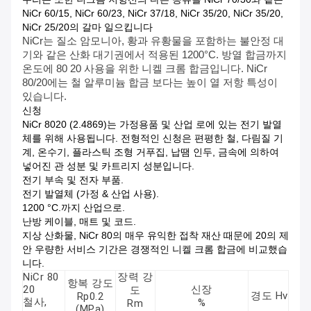
NiCr 60/15, NiCr 60/23, NiCr 37/18, NiCr 35/20, NiCr 35/20,
NiCr 25/20의 갈마 일으킵니다
NiCr는 질소 암모니아, 황과 유황물을 포함하는 불안정 대
기와 같은 산화 대기권에서 적용된 1200°C. 방열 합금까지
온도에 80 20 사용을 위한 니켈 크롬 합금입니다. NiCr
80/20에는 철 알루미늄 합금 보다는 높이 열 저항 특성이
있습니다.
신청
NiCr 8020 (2.4869)는 가정용품 및 산업 로에 있는 전기 발열
체를 위해 사용됩니다. 전형적인 신청은 편평한 철, 다림질 기
계, 온수기, 플라스틱 조형 거푸집, 납땜 인두, 금속에 의하여
넣어진 관 성분 및 카트리지 성분입니다.
전기 부속 및 전자 부품.
전기 발열체 (가정 & 산업 사용).
1200 °C.까지 산업으로.
난방 케이블, 매트 및 코드.
지상 산화물, NiCr 80의 매우 유익한 접착 재산 때문에 20의 제
안 우량한 서비스 기간은 경쟁적인 니켈 크롬 합금에 비교했습
니다.
NiCr 80
장력 강
항복 강도
20
신장
도
경도 Hv
Rp0.2
철사,
%
Rm
(MPa)