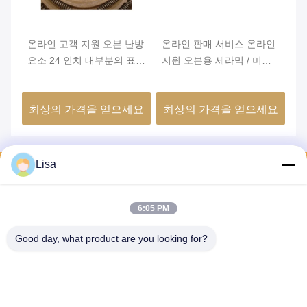
원
온라인 고객 지원 오븐 난방
온라인 판매 서비스 온라인
최
라인
요소 24 인치 대부분의 표준
지원 오븐용 세라믹 / 미카
방
오븐과 호환
밴드 히터 난방 요소
6
요
최상의 가격을 얻으세요
최상의 가격을 얻으세요
최
당신의 조사를 보내세요
Lisa
최대한 빨리 우리에게 당
신의 요구를 보내면 우리
6:05 PM
가 당신에게 대답할 것입
니다.
Good day, what product are you looking for?