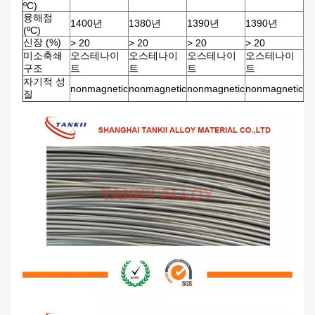
ºC)
융해점
1400년
1380년
1390년
1390년
1
(ºC)
신장 (%)
>
20
>
20
>
20
>
20
>
미소축쇄
오스테나이
오스테나이
오스테나이
오스테나이
오
구조
트
트
트
트
트
자기적 성
nonmagnetic
nonmagnetic
nonmagnetic
nonmagnetic
no
질