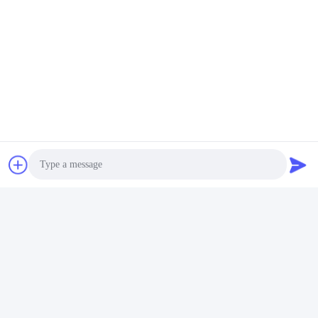
전송
Shanghai Tankii Alloy Material Co.,Ltd
east@tankii.com
86-21-56110178
Photo
중국 상하이, 201999년, 바오
산구 무단강로 1900.
Video Call
Audio Call