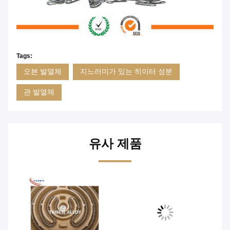
Tags:
오븐 발열체
지느러미가 있는 히이터 성분
관 발열체
유사 제품