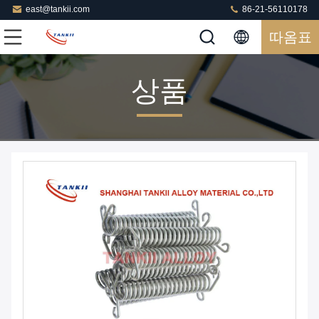
east@tankii.com
86-21-56110178
따옴표
상품