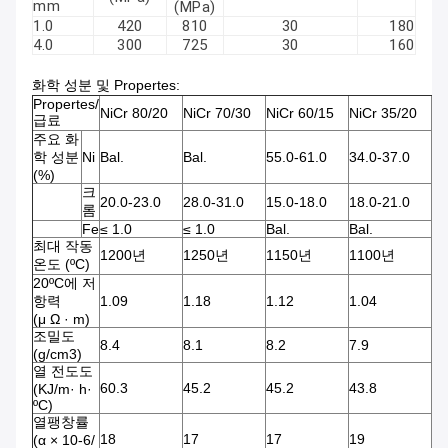
mm
(MPa)
1.0
420
810
30
180
4.0
300
725
30
160
화학 성분 및 Propertes:
Propertes/
NiCr 80/20
NiCr 70/30
NiCr 60/15
NiCr 35/20
Ni
급료
주요 화
학 성분
Ni
Bal.
Bal.
55.0-61.0
34.0-37.0
30
(%)
크
20.0-23.0
28.0-31.0
15.0-18.0
18.0-21.0
18
롬
Fe
≤ 1.0
≤ 1.0
Bal.
Bal.
Ba
최대 작동
1200년
1250년
1150년
1100년
1
온도 (ºC)
20ºC에 저
항력
1.09
1.18
1.12
1.04
1.
(μ Ω · m)
조밀도
8.4
8.1
8.2
7.9
7.
(g/cm3)
열 전도도
60.3
45.2
45.2
43.8
43
(KJ/m· h·
ºC)
열팽창률
18
17
17
19
19
(α × 10-6/