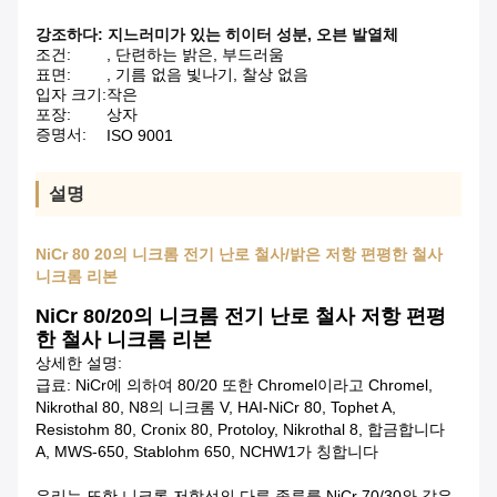
강조하다:
지느러미가 있는 히이터 성분
,
오븐 발열체
조건:
, 단련하는 밝은, 부드러움
표면:
, 기름 없음 빛나기, 찰상 없음
입자 크기:
작은
포장:
상자
증명서:
ISO 9001
설명
NiCr 80 20의 니크롬 전기 난로 철사/밝은 저항 편평한 철사
니크롬 리본
NiCr 80/20의 니크롬 전기 난로 철사 저항 편평
한 철사 니크롬 리본
상세한 설명:
급료: NiCr에 의하여 80/20 또한 Chromel이라고 Chromel,
Nikrothal 80, N8의 니크롬 V, HAI-NiCr 80, Tophet A,
Resistohm 80, Cronix 80, Protoloy, Nikrothal 8, 합금합니다
A, MWS-650, Stablohm 650, NCHW1가 칭합니다
우리는 또한 니크롬 저항선의 다른 종류를 NiCr 70/30와 같은