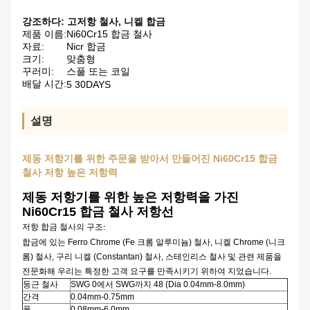
강조하다:
고저항 철사
,
니켈 합금
제품 이름:
Ni60Cr15 합금 철사
자료:
Nicr 합금
크기:
맞춤형
꾸러미:
스풀 또는 코일
배달 시간:
5 30DAYS
설명
제동 저항기를 위한 주문을 받아서 만들어진 Ni60Cr15 합금
철사 저항 높은 저항력
제동 저항기를 위한 높은 저항력을 가진
Ni60Cr15 합금 철사 저항선
저항 합금 철사의 구조:
합금에 있는 Ferro Chrome (Fe 크롬 알루미늄) 철사, 니켈 Chrome (니크
롬) 철사, 구리 니켈 (Constantan) 철사, 스테인리스 철사 및 관련 제품을
전문화해 우리는 특정한 고객 요구를 만족시키기 위하여 지었습니다.
SWG 0에서 SWG까지 48 (Dia 0.04mm-8.0mm)
둥근 철사
간격
0.04mm-0.75mm
폭
0.08mm-6.0mm