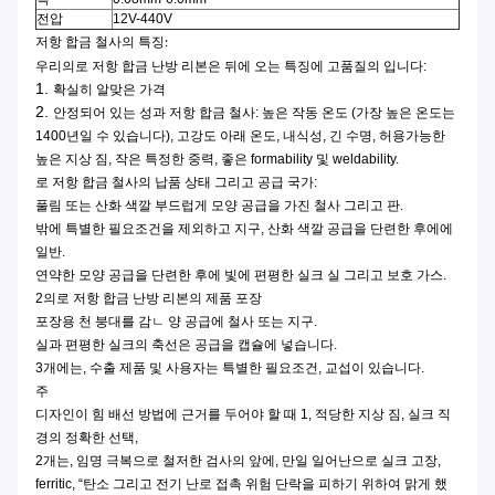
전압
12V-440V
저항 합금 철사의 특징:
우리의로 저항 합금 난방 리본은 뒤에 오는 특징에 고품질의 입니다:
1.
확실히 알맞은 가격
2.
안정되어 있는 성과 저항 합금 철사: 높은 작동 온도 (가장 높은 온도는
1400년일 수 있습니다), 고강도 아래 온도, 내식성, 긴 수명, 허용가능한
높은 지상 짐, 작은 특정한 중력, 좋은 formability 및 weldability.
로 저항 합금 철사의 납품 상태 그리고 공급 국가:
풀림 또는 산화 색깔 부드럽게 모양 공급을 가진 철사 그리고 판.
밖에 특별한 필요조건을 제외하고 지구, 산화 색깔 공급을 단련한 후에에
일반.
연약한 모양 공급을 단련한 후에 빛에 편평한 실크 실 그리고 보호 가스.
2의로 저항 합금 난방 리본의 제품 포장
포장용 천 붕대를 감ㄴ 양 공급에 철사 또는 지구.
실과 편평한 실크의 축선은 공급을 캡슐에 넣습니다.
3개에는, 수출 제품 및 사용자는 특별한 필요조건, 교섭이 있습니다.
주
디자인이 힘 배선 방법에 근거를 두어야 할 때 1, 적당한 지상 짐, 실크 직
경의 정확한 선택,
2개는, 임명 극복으로 철저한 검사의 앞에, 만일 일어난으로 실크 고장,
ferritic, “탄소 그리고 전기 난로 접촉 위험 단락을 피하기 위하여 맑게 했