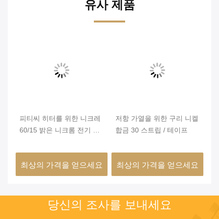
유사 제품
비
피티씨 히터를 위한 니크레
저항 가열을 위한 구리 니켈
N
밀리
60/15 밝은 니크롬 전기 저
합금 30 스트립 / 테이프
고
0
항선
저
수
요
최상의 가격을 얻으세요
최상의 가격을 얻으세요
최
당신의 조사를 보내세요