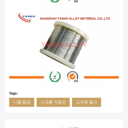
Tags:
니켈 합금
니크롬 저항선
고저항 철사