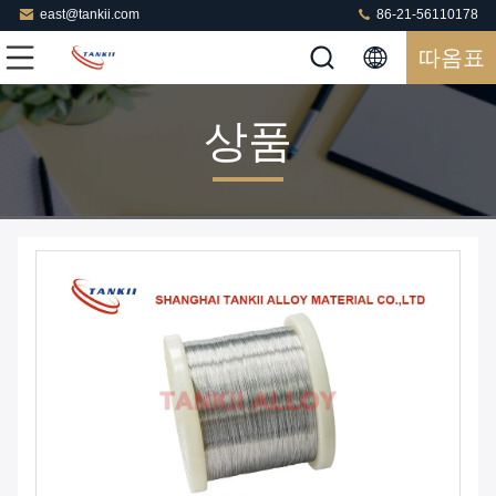
east@tankii.com
86-21-56110178
따옴표
상품