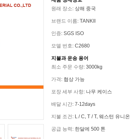
원래 장소:
상해 중국
브랜드 이름:
TANKII
인증:
SGS ISO
모델 번호:
C2680
지불과 운송 용어
최소 주문 수량:
3000kg
가격:
협상 가능
포장 세부 사항:
나무 케이스
배달 시간:
7-12days
지불 조건:
L / C, T / T, 웨스턴 유니온
공급 능력:
한달에 500 톤