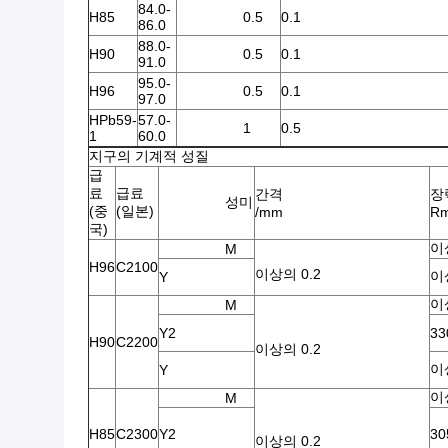
84.0-
H85
0.5
0.1
86.0
88.0-
H90
0.5
0.1
91.0
95.0-
H96
0.5
0.1
97.0
HPb59-
57.0-
1
0.5
1
60.0
지구의 기계적 성질
급
료
급료
간격
장
성미
(중
(일본)
/mm
Rm
국)
이
M
H96
C2100
이상의 0.2
이
Y
이
M
Y2
33
H90
C2200
이상의 0.2
이
Y
이
M
H85
C2300
Y2
30
이상의 0.2