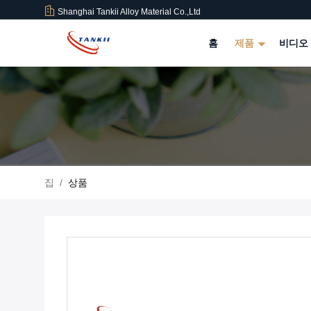
Shanghai Tankii Alloy Material Co.,Ltd
홈
제품
비디오
집
/
상품