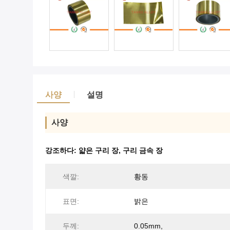
사양
설명
사양
강조하다:
얇은 구리 장
,
구리 금속 장
색깔:
황동
표면:
밝은
두께:
0.05mm,