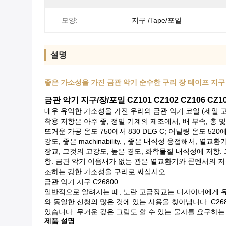
모양:
지구 /Tape/포일
설명
좋은 가소성을 가진 금관 악기 순수한 구리 장 테이프 지구 
금관 악기 지구/장/포일 CZ101 CZ102 CZ106 CZ107
매우 유익한 가소성을 가진 우리의 금관 악기 코일 (제일 고
착용 저항은 아주 좋, 정밀 기계의 제조에서, 배 부속, 총 
뜨거운 가공 온도 750에서 830 DEG C; 어닐링 온도 520에
강도, 좋은 machinability. , 좋은 내식성 용접해서
장교, 그것의 고강도, 높은 경도, 화학물질 내식성에 저항
항. 금관 악기 이음새가 없는 관은 열교환기와 콘덴서의 저온
조하는 강한 가소성을 구리로 싸십시오.
금관 악기 지구 C26800
일반적으로 알려지는 때, 노란 고급장교는 디자이너에게 유
와 동일한 신청의 많은 것에 있는 사용을 찾아냅니다. C2
있습니다. 무거운 깊은 그림도 할 수 있는 물자를 요구하는
제품 설명