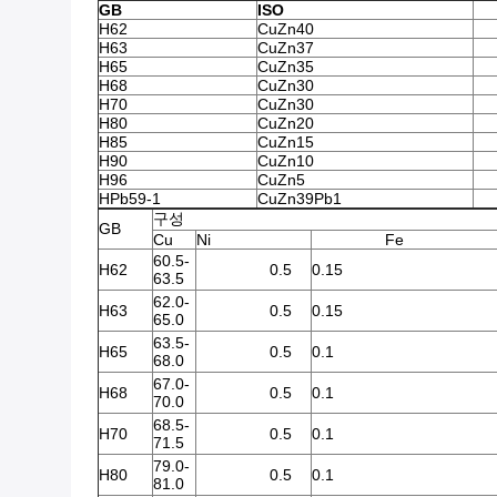
GB
ISO
H62
CuZn40
H63
CuZn37
H65
CuZn35
H68
CuZn30
H70
CuZn30
H80
CuZn20
H85
CuZn15
H90
CuZn10
H96
CuZn5
HPb59-1
CuZn39Pb1
구성
GB
Cu
Ni
Fe
60.5-
H62
0.5
0.15
63.5
62.0-
H63
0.5
0.15
65.0
63.5-
H65
0.5
0.1
68.0
67.0-
H68
0.5
0.1
70.0
68.5-
H70
0.5
0.1
71.5
79.0-
H80
0.5
0.1
81.0