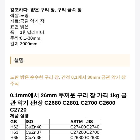
강조하다:
얇은 구리 장
,
구리 금속 장
색깔:
노랑
자료:
금관 악기 장
표면:
밝은
폭:
1천밀리미터
두께:
0.1-30mm,
길이:
3000mm
설명
노란 밝은 순수한 구리 장, 간격 0.1에서 30mm 금관 악기 장
주식
0.1mm에서 26mm 두꺼운 구리 장 가격 1kg 금
관 악기 판/장 C2680 C2801 C2700 C2600
C2720
제품 설명
GB
ISO
ASTM
JIS
H62
CuZn40
C27400
C2740
H63
CuZn37
C27200
C2700
H65
CuZn35
C26800
C2680