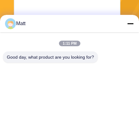
Matt
전송
1:11 PM
Good day, what product are you looking for?
Shanghai Tankii Alloy Material Co.,Ltd
east@tankii.com
86-21-56110178
중국 상하이, 201999년, 바오
산구 무단강로 1900.