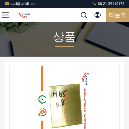
east@tankii.com
86-21-56110178
따옴표
상품