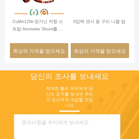
항
CuMn12Ni 망가닌 저항 스
0압력 센서 용 구리 니켈 엽.
C
트립 Ammeter Shunt를 위
와
 안
한 낮은 온도 계수와 함께
0.01-7mm 두께 합금 엽
요
최상의 가격을 얻으세요
최상의 가격을 얻으세요
최
당신의 조사를 보내세요
최대한 빨리 우리에게 당
신의 요구를 보내면 우리
가 당신에게 대답할 것입
니다.