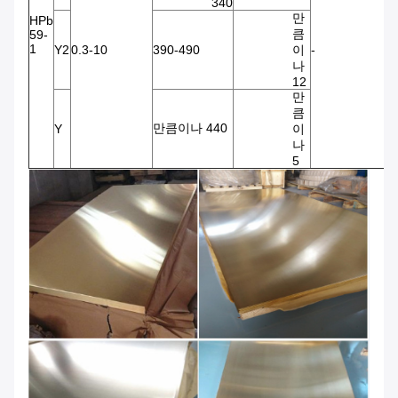
340
만
HPb
큼
59-
1
Y2
0.3-10
390-490
이
-
-
나
12
만
큼
만큼이나 440
Y
이
나
5