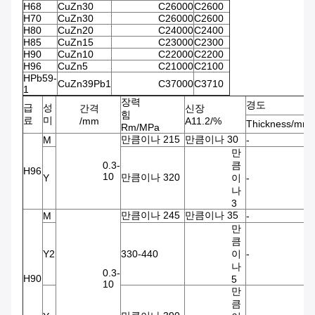
H68
CuZn30
C26000
C2600
H70
CuZn30
C26000
C2600
H80
CuZn20
C24000
C2400
H85
CuZn15
C23000
C2300
H90
CuZn10
C22000
C2200
H96
CuZn5
C21000
C2100
HPb59-
CuZn39Pb1
C37000
C3710
1
장력
경도
급
성
간격
신장
힘
료
미
/mm
A11.2/%
Thickness/mm
Rm/MPa
만큼이나 215
만큼이나 30
M
-
-
만
0.3-
큼
H96
10
만큼이나 320
Y
이
-
-
나
3
만큼이나 245
만큼이나 35
M
-
-
만
큼
Y2
330-440
이
-
-
나
0.3-
H90
5
10
만
큼