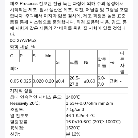
제조 Processs 진보된 진공 녹는 과정에 의해 주괴 생성에서
시작되는 제조. 철사 생산은 위조, 회전, 어닐링 및 그림을 포함
합니다. 주괴에서 마지막 얇은 철사에, 제조 과정은 높은 표준
품질 통제 시스템으로 운영합니다. 직경 포용력 내용, 경도, 등
에 시험과 같은 제품의 각 배치를 위한 질 시험이 있을 것입니
다.
0Cr27Al7Mo2
화학 내용, %
다
C
P
S
Mn
알루
른
Si
크롬
Ni
Fe
미늄
사
최대
람
26.5-
6.0-
0.05
0.025
0.020
0.20
≤0.4
≤0.60
균형
-
27.8
7.0
기계적 성질
최대 연속적인 서비스 온도:
1400℃
Resisivity 20℃:
1.53+/-0.07ohm mm2/m
조밀도:
7.1g/cm3
열 전도도:
46.1 KJ/m·h·℃
열팽창률:
16.0×10-6/℃ (20℃~1000℃)
융해점:
1520℃
신장:
분 12%