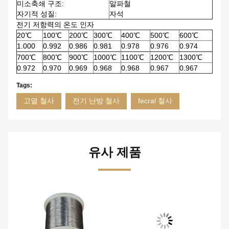
미소축쇄 구조:
알파철
자기적 성질:
자석
전기 저항력의 온도 인자
20℃
100℃
200℃
300℃
400℃
500℃
600℃
1.000
0.992
0.986
0.981
0.978
0.976
0.974
700℃
800℃
900℃
1000℃
1100℃
1200℃
1300℃
0.972
0.970
0.969
0.968
0.968
0.967
0.967
Tags:
고열 철사
전기 난방 철사
fecral 철사
유사 제품