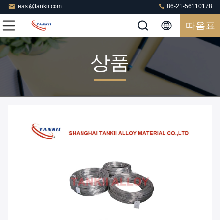
east@tankii.com
86-21-56110178
따옴표
상품