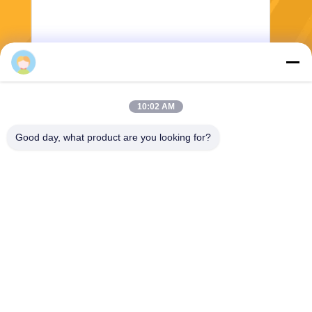
Lisa
전송
10:02 AM
Good day, what product are you looking for?
Shanghai Tankii Alloy Material Co.,Ltd
east@tankii.com
86-21-56110178
중국 상하이, 201999년, 바오
산구 무단강로 1900.