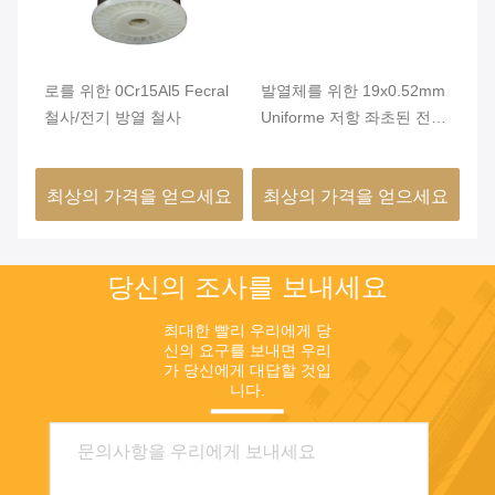
로를 위한 0Cr15Al5 Fecral
발열체를 위한 19x0.52mm
밝
난방
철사/전기 방열 철사
Uniforme 저항 좌초된 전화
0
선
열
요
최상의 가격을 얻으세요
최상의 가격을 얻으세요
최
당신의 조사를 보내세요
최대한 빨리 우리에게 당
신의 요구를 보내면 우리
가 당신에게 대답할 것입
니다.