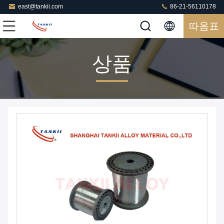
east@tankii.com
86-21-56110178
따옴표
상품