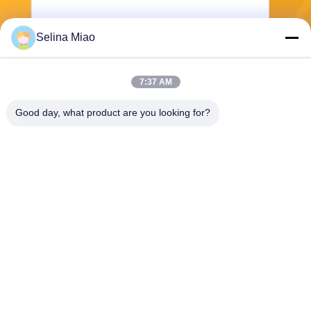
Selina Miao
전송
7:37 AM
Good day, what product are you looking for?
Shanghai Tankii Alloy Material Co.,Ltd
east@tankii.com
86-21-56110178
중국 상하이, 201999년, 바오
산구 무단강로 1900.