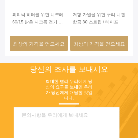
비
피티씨 히터를 위한 니크레
저항 가열을 위한 구리 니켈
N
밀리
60/15 밝은 니크롬 전기 저
합금 30 스트립 / 테이프
고
0
항선
저
수
요
최상의 가격을 얻으세요
최상의 가격을 얻으세요
최
당신의 조사를 보내세요
최대한 빨리 우리에게 당
신의 요구를 보내면 우리
가 당신에게 대답할 것입
니다.