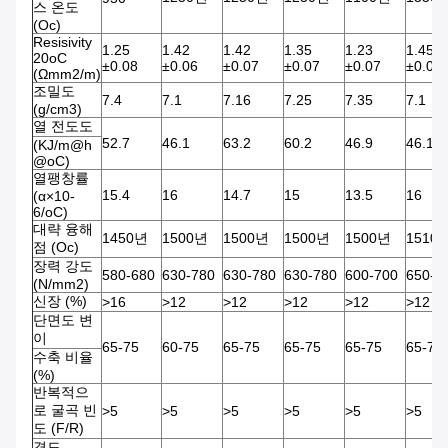
스 온도
(Oc)
Resisivity
1.25
1.42
1.42
1.35
1.23
1.45
20oC
±0.08
±0.06
±0.07
±0.07
±0.07
±0.07
(Ωmm2/m)
조밀도
7.4
7.1
7.16
7.25
7.35
7.1
(g/cm3)
열 전도도
52.7
46.1
63.2
60.2
46.9
46.1
(KJ/m@h
@oC)
열팽창률
15.4
16
14.7
15
13.5
16
(α×10-
6/oC)
대략 융해
1450년
1500년
1500년
1500년
1500년
1510
점 (Oc)
장력 강도
580-680
630-780
630-780
630-780
600-700
650-8
(N/mm2)
신장 (%)
>16
>12
>12
>12
>12
>12
단면도 변
이
65-75
60-75
65-75
65-75
65-75
65-75
수축 비율
(%)
반복적으
로 굴곡 빈
>5
>5
>5
>5
>5
>5
도 (F/R)
경도