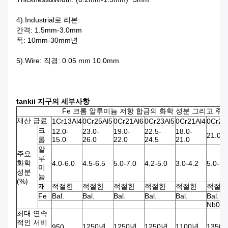
4).Industrial로 리본:
간격: 1.5mm-3.0mm
폭: 10mm-30mm년
5).Wire: 직경: 0.05 mm 10.0mm
tankii 지구의 세부사항
Fe 크롬 알루미늄 저항 합금의 화학 성분 그리고 주
재산 급료
1Cr13Al4
0Cr25Al5
0Cr21Al6
0Cr23Al5
0Cr21Al4
0Cr21
크
12.0-
23.0-
19.0-
22.5-
18.0-
21.0-2
롬
15.0
26.0
22.0
24.5
21.0
알
주요
루
화학
4.0-6.0
4.5-6.5
5.0-7.0
4.2-5.0
3.0-4.2
5.0-7.
미
성분
늄
(%)
재
적절한
적절한
적절한
적절한
적절한
적절한
Fe
Bal.
Bal.
Bal.
Bal.
Bal.
Bal.
Nb0.5
최대 연속
적인 서비
1250년
1250년
1250년
1100년
1350
950