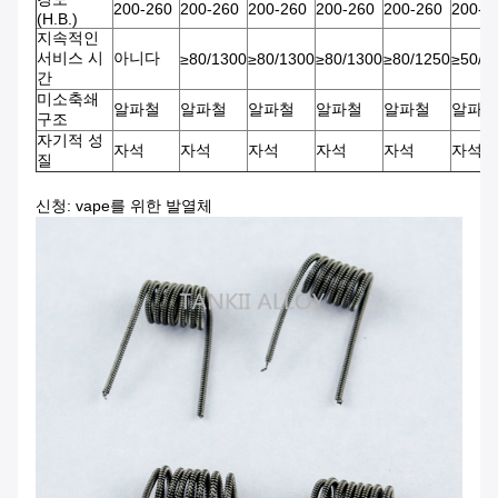
200-260
200-260
200-260
200-260
200-260
200-2
(H.B.)
지속적인
서비스 시
아니다
≥80/1300
≥80/1300
≥80/1300
≥80/1250
≥50/1
간
미소축쇄
알파철
알파철
알파철
알파철
알파철
알파철
구조
자기적 성
자석
자석
자석
자석
자석
자석
질
신청: vape를 위한 발열체