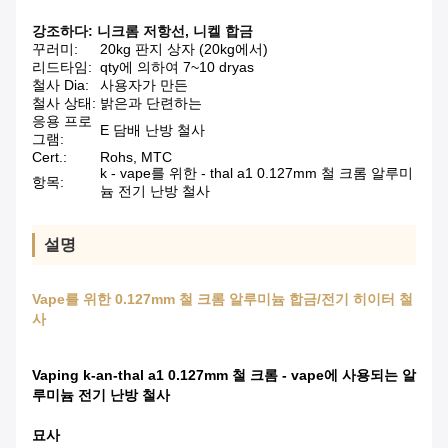
강조하다:
니크롬 저항선
,
니켈 합금
꾸러미:
20kg 판지 상자 (20kg에서)
리드타임:
qty에 의하여 7~10 dryas
철사 Dia:
사용자가 만든
철사 상태:
밝은과 단련하는
응용 프로
E 담배 난방 철사
그램:
Cert.:
Rohs, MTC
k - vape를 위한 - thal a1 0.127mm 철 크롬 알루미
항목:
늄 전기 난방 철사
설명
Vape를 위한 0.127mm 철 크롬 알루미늄 합금/전기 히이터 철
사
Vaping k-an-thal a1 0.127mm 철 크롬 - vape에 사용되는 알
루미늄 전기 난방 철사
묘사