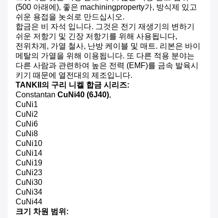
(500 아래에), 좋은 machiningproperty가, 방식제 있고
쉬운 용접을 놋쇠로 만드십시오.
합금은 비 자석 입니다. 그것은 전기 재생기의 변하기
쉬운 저항기 및 긴장 저항기를 위해 사용됩니다,
전위차계, 가열 철사, 난방 케이블 및 매트. 리본은 바이
메탈의 가열을 위해 이용됩니다. 또 다른 적용 분야는
다른 사람과 관련하여 높은 전력 (EMF)를 금속 발육시
키기 때문에 열전대의 제조입니다.
TANKII의 구리 니켈 합금 시리즈:
Constantan
CuNi40 (6J40)
,
CuNi1
CuNi2
CuNi6
CuNi8
CuNi10
CuNi14
CuNi19
CuNi23
CuNi30
CuNi34
CuNi44
크기 차원 범위: