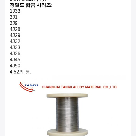
정밀도 합금 시리즈:
1J33
3J1
3J9
4J28
4J29
4J32
4J33
4J36
4J45
4J50
4j52와 등.