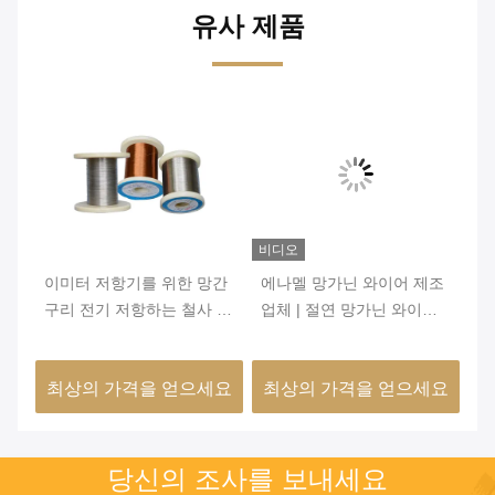
유사 제품
비디오
비
성
이미터 저항기를 위한 망간
에나멜 망가닌 와이어 제조
의
철사
구리 전기 저항하는 철사 좋
업체 | 절연 망가닌 와이어
형
은 안정성
6J12 6J8 6J11 6J13
성
요
최상의 가격을 얻으세요
최상의 가격을 얻으세요
최
당신의 조사를 보내세요