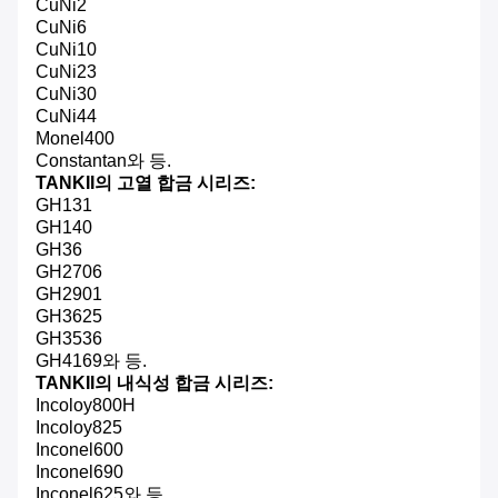
CuNi2
CuNi6
CuNi10
CuNi23
CuNi30
CuNi44
Monel400
Constantan와 등.
TANKII의 고열 합금 시리즈:
GH131
GH140
GH36
GH2706
GH2901
GH3625
GH3536
GH4169와 등.
TANKII의 내식성 합금 시리즈:
Incoloy800H
Incoloy825
Inconel600
Inconel690
Inconel625와 등.