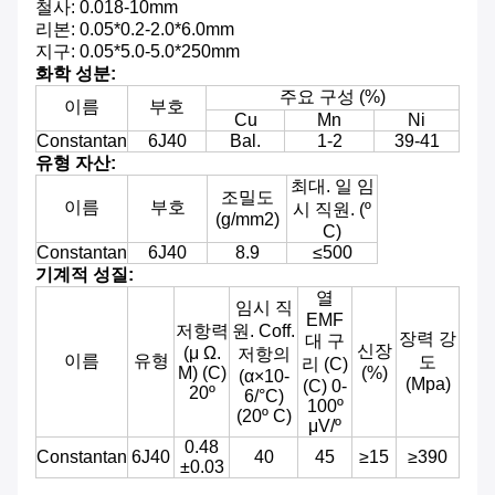
철사: 0.018-10mm
리본: 0.05*0.2-2.0*6.0mm
지구: 0.05*5.0-5.0*250mm
화학 성분:
주요 구성 (%)
이름
부호
Cu
Mn
Ni
Constantan
6J40
Bal.
1-2
39-41
유형 자산:
최대. 일 임
조밀도
이름
부호
시 직원. (º
(g/mm2)
C)
Constantan
6J40
8.9
≤500
기계적 성질:
열
임시 직
EMF
저항력
원. Coff.
장력 강
대 구
신장
(μ Ω.
저항의
이름
유형
도
리 (C)
M) (C)
(%)
(α×10-
(Mpa)
(C) 0-
20º
6/°C)
100º
(20º C)
μV/º
0.48
Constantan
6J40
40
45
≥15
≥390
±0.03