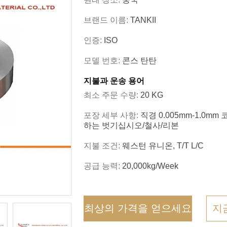
브랜드 이름:
TANKII
인증:
ISO
모델 번호:
콘스 탄탄
지불과 운송 용어
최소 주문 수량:
20 KG
포장 세부 사항:
직경 0.005mm-1.0m
하는 벗기십시오/철사/리본
지불 조건:
웨스턴 유니온, T/T L/C
공급 능력:
20,000kg/Week
최상의 가격을 얻으세요
지