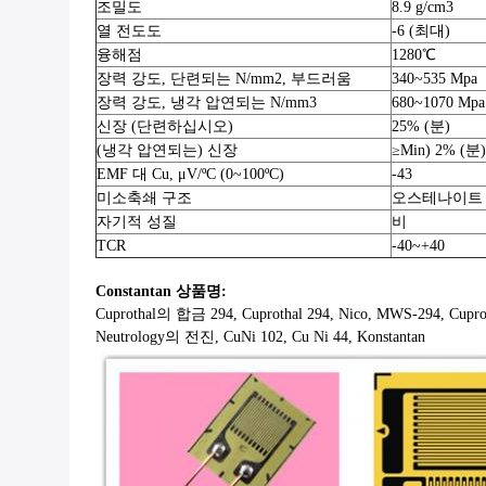
조밀도
8.9 g/cm3
열 전도도
-6 (최대)
융해점
1280℃
장력 강도, 단련되는 N/mm2, 부드러움
340~535 Mpa
장력 강도, 냉각 압연되는 N/mm3
680~1070 Mpa
신장 (단련하십시오)
25% (분)
(냉각 압연되는) 신장
≥Min) 2% (분)
EMF 대 Cu, μV/ºC (0~100ºC)
-43
미소축쇄 구조
오스테나이트
자기적 성질
비
TCR
-40~+40
Constantan 상품명:
Cuprothal의 합금 294, Cuprothal 294, Nico, MWS-294, Cup
Neutrology의 전진, CuNi 102, Cu Ni 44, Konstantan