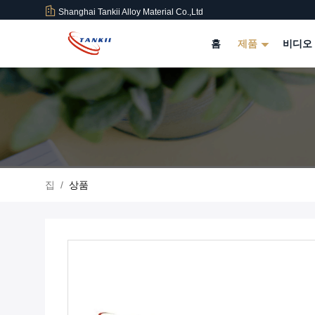
Shanghai Tankii Alloy Material Co.,Ltd
홈
제품
비디오
집
/
상품