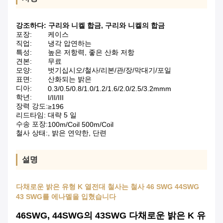
강조하다:
구리와 니켈 합금
,
구리와 니켈의 합금
포장:
케이스
직업:
냉각 압연하는
특성:
높은 저항력, 좋은 산화 저항
견본:
무료
모양:
벗기십시오/철사/리본/관/장/막대기/포일
표면:
산화되는 밝은
디아:
0.3/0.5/0.8/1.0/1.2/1.6/2.0/2.5/3.2mmm
학년:
I/II/III
장력 강도:
≥196
리드타임:
대략 5 일
수송 포장:
100m/Coil 500m/Coil
철사 상태:
, 밝은 연약한, 단련
설명
다채로운 밝은 유형 K 열전대 철사는 철사 46 SWG 44SWG
43 SWG를 에나멜을 입혔습니다
46SWG, 44SWG의 43SWG 다채로운 밝은 K 유