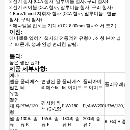
2 전기 철사 (CCA 철사, 알루미늄 철사, 구리 철사)
3 전기 케이블 (CCA 철사, 알루미늄 철사, 구리 철사)
4-Bare/tinned 지휘자 철사 (CCA 철사, 알루미늄 - 합금
철사, 구리 철사)
5 에나멜을 입히는 기계 (0.02-8.00mm 철사에서 크기)
이점:
에나멜을 입히기 철사의 전통적인 유형이, 신청 분야 넓
기 때문에, 성과 안정 편리한 납땜.
불리:
높은 생산 원가.
제품 세부사항:
에나
멜을
폴리에스
변경된 폴
폴리에스
폴리아미
폴리우레탄
입힌
테
리에스테
테 이미드
드 이미드
유형
절연
펜치형 좌
PEW/130
EIW/180
EI/AIW/200
UEW/130,155
제 유
석 (G)/155
형
열 종
130의 종
155의 종
180의 종
200의 종
B, F의 H 종
류
류 B
류 F
류 H
류 C