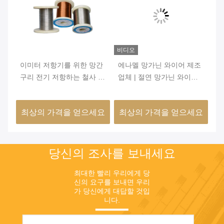
비디오
비디오
비
간
에나멜 망가닌 와이어 제조
의료 등급 응용 분야를 위한
히
 좋
업체 | 절연 망가닌 와이어
형상 기억 효과가 있는 초탄
립 
6J12 6J8 6J11 6J13
성 니켈-티타늄 합금 와이어
요
최상의 가격을 얻으세요
최상의 가격을 얻으세요
최
당신의 조사를 보내세요
최대한 빨리 우리에게 당
신의 요구를 보내면 우리
가 당신에게 대답할 것입
니다.