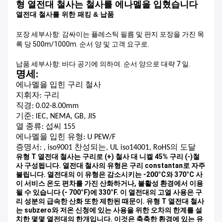
형 열전대 철사는 철사를 에나멜을 입혔습니다
열전대 철사를 위한 패킹 & 납품
포장 세부사항: 감싸이는 플레스틱 필름 및 판지 포장을 가진 목
록 당 500m/1000m. 순서 양 및 고객 요구로.
납품 세부사항: 바다 공기에 의하여. 순서 양으로 대략 7 일.
명세:
에나멜을 입힌 구리 철사
지휘자: 구리
직경: 0.02-8.00mm
기준: IEC, NEMA, GB, JIS
열 종류: 섭씨 155
에나멜을 입힌 유형: U PEW/F
증명서: , iso9001 찬성되는, UL iso14001, RoHS의 도달
유형 T 열전대 철사는 구리로 (+) 철사 대 니켈 45% 구리 (-)철
사 구성됩니다. 열전대 철사의 유형은 구리 constantan로 자주
불립니다. 열전대의 이 유형은 감소시키는 -200°C와 370°C 사
이 서비스 온도 편차를 가진 산화하거나, 불활성 환경에서 이용
될 수 있습니다 (- 700°F)에 330°F. 이 열전대의 고열 사용은 구
리 성분의 급속한 산화 또한 제한된 때문이. 유형 T 열전대 철사
는 subzero와 저온 신청에 있는 사용을 위한 오차의 한계를 설
치한 몇몇 열전대의 한개입니다. 이것은 축축한 환경에 있는 유