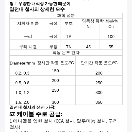
형 T 우량한 내식성 가능한 때문이.
열전대 철사의 상세한 모수
화학 성분
명목상 화학 성분/%
지휘자 이름
극성
부호
Ni
Cu
구리
긍정
TP
--
100
구리 니켈
부정
TN
45
55
작동 온도 편차
장시간 작동 온도/ºC
단기간 작동 온도/ºC
Diameter/mm
150
0.2, 0.3
200
200
0.5, 0.8
250
250
1.0, 1.2
300
1.6, 2.0
300
350
열전대 철사의 생산 가공:
SZ 케이블 주로 공급:
1 에나멜을 입힌 철사 (CCA 철사, 알루미늄 철사, 구리
철사)