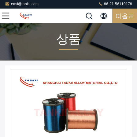
east@tankii.com
86-21-56110178
따옴표
상품