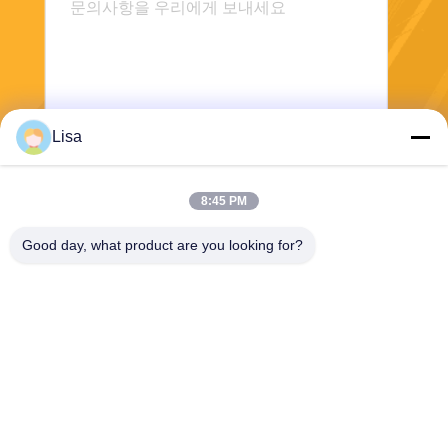
Lisa
전송
8:45 PM
Good day, what product are you looking for?
Shanghai Tankii Alloy Material Co.,Ltd
east@tankii.com
86-21-56110178
중국 상하이, 201999년, 바오