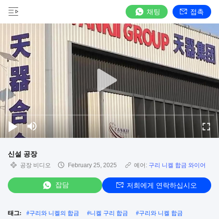
채팅
접촉
신설 공장
공장 비디오
February 25, 2025
예어:
구리 니켈 합금 와이어
잡담
저희에게 연락하십시오
태그:
#
구리와 니켈의 합금
#
니켈 구리 합금
#
구리와 니켈 합금