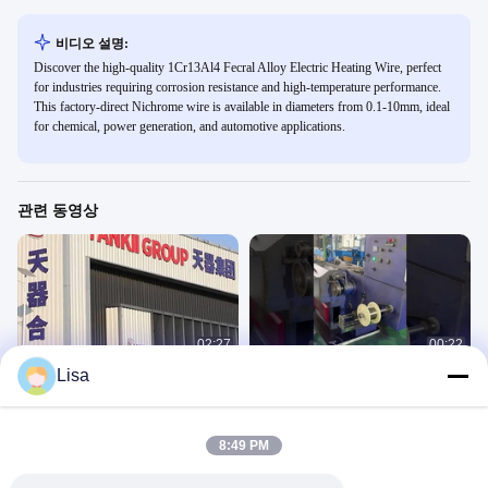
비디오 설명:
Discover the high-quality 1Cr13Al4 Fecral Alloy Electric Heating Wire, perfect
for industries requiring corrosion resistance and high-temperature performance.
This factory-direct Nichrome wire is available in diameters from 0.1-10mm, ideal
for chemical, power generation, and automotive applications.
관련 동영상
02:27
00:22
Lisa
신설 공장
탱키에서 저항 와이어 생산 라인
공장 비디오
공장 비디오
February 25, 2025
October 30, 2023
8:49 PM