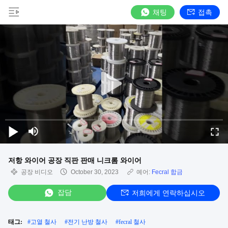
채팅
접촉
저항 와이어 공장 직판 판매 니크롬 와이어
공장 비디오
October 30, 2023
예어:
Fecral 합금
잡담
저희에게 연락하십시오
태그:
#
고열 철사
#
전기 난방 철사
#
fecral 철사